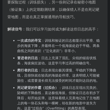
要探险过程（训练损失），另一份则记录在秘密小地图
（验证集）上的定期勘测结果，以确保猎人不是在死记硬
背地图，而是在真正掌握通用的导航技巧。
解读信号
：我们可以学习如何成为解读这些日志的高手：
一次成功的寻宝
：训练和验证的日志都显示出平滑、稳
步的海拔下降，并最终在一个低海拔处趋于平稳。两条
曲线之间的差距（“泛化差距”）非常小。
冒进者的日志
：日志上充满了混乱、尖锐的锯齿状线
条，海拔疯狂波动。这是学习率过高的明确信号。
爬行者的日志
：日志表现出极其缓慢、平稳的下降曲
线，且很快就在较高的海拔处停滞。这表明猎人可能被
困住，或需要漫长得无法接受的时间才能到达目的地。
死记硬背的学霸（过拟合）
：训练日志呈现出完美的、
陡峭的下降曲线，直达极低海拔。但验证日志在初步下
降后，却开始反弹。这意味着猎人完美地记住了主地图
上的每一块石头和每一棵树，却在新的地形中迷失方
向。这是“过拟合”（Overfitting）的典型表现。