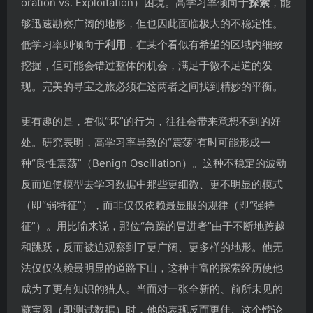
oration vs. Exploitation）困境。高学习率倾向于
探索
，能
够迅速勘察广阔的地形，但也因此面临极大的不稳定性。
低学习率则倾向于
利用
，在某个看似有希望的区域内细致
挖掘，但可能会错过整体的机会，满足于微不足道的发
现。完美的寻宝之旅必须在这两者之间找到精妙的平衡。
更有趣的是，看似“坏”的行为，往往会带来意想不到的好
处。研究表明，高学习率导致的“震荡”有时可能形成一
种“良性震荡”（Benign Oscillation）。这种不稳定的波动
反而迫使模型去学习数据中那些更细微、更不明显的模式
（即“弱特征”），而非仅仅依赖最显眼的规律（即“强特
征”）。用比喻来说，那位“急躁的冒进者”由于不断地跨越
和跳跃，反而被迫观察到了更广阔、更多样的地形。他无
法仅仅依赖最明显的道路下山，这种丰富的探索经历使他
成为了更有知识的猎人。当面对一张全新的、前所未见的
藏宝图（即测试数据）时，他的表现反而更佳。这个悖论