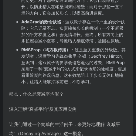
的历史。对于那些始终陡峭的方向，它会自动缩短步
长，以防止猎人在峭壁间来回碰壁；而对于那些一直平
坦的方向，它会加长步长，以提高前进速度。
AdaGrad的致命缺陷
：这双靴子存在一个严重的设计缺
陷：它只记录不忘。负责缩短步长的机制（一个不断累
加的平方梯度之和）会无情增长。最终，所有方向上的
步长都会减小至零，导致猎人彻底停滞，被困在原地。
RMSProp（均方根传播）
：这是至关重要的升级版。其
发明者，深度学习先锋杰弗里·辛顿（Geoffrey Hinton）
意识到，这双靴子需要学会遗忘遥远的过去。RMSProp
采用了一种“衰减平均”的方式来记录地形的陡峭度，更加
看重近期的路况信息。这有效地阻止了步长无休止地缩
小，让猎人能够持续前进，不断学习。
那么，什么是衰减平均呢？
深入理解“衰减平均”及其应用实例
让我们通过一个简单的生活例子，来更好地理解“衰减平
均”（Decaying Average）这一概念。