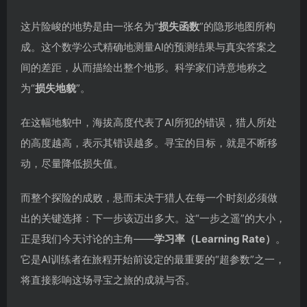
这片险峻的地势是由一张名为“
损失函数
”的隐形地图所构
成。这个数学公式精确地测量AI的预测结果与真实答案之
间的差距，从而描绘出整个地形。科学家们诗意地称之
为“
损失地貌
”。
在这幅地貌中，海拔高度代表了AI所犯的错误，猎人所处
的高度越高，表示其错误越多。寻宝的目标，就是不断移
动，尽量降低损失值。
而整个探险的成败，悬而未决于猎人在每一个时刻必须做
出的关键选择：下一步该迈出多大。这“一步之遥”的大小，
正是我们今天讨论的主角——
学习率（Learning Rate）
。
它是AI训练者在旅程开始前设定的最重要的“超参数”之一，
将直接影响这场寻宝之旅的成就与否。