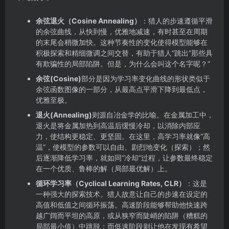
余弦退火（Cosine Annealing）
：猎人的步速遵循平滑
的余弦曲线，从快到慢，优雅地减速，有时甚至在周期
的末尾会稍微加快。这种节奏性的变化使得模型能够在
积极探索和精细微调之间交替，有助于猎人“跳出”那些具
有欺骗性的局部陷阱。但是，为什么会叫这个名字呢？“
余弦(Cosine)
部分是因为学习率变化曲线的形状类似于
余弦函数图像的一部分，从最高点平滑下降到最低点，
优雅至极。
退火(Annealing)
则源自冶金学的比喻。在金属加工中，
退火是将金属加热到高温后缓慢冷却，以消除内部应
力，使结构更稳定、更坚固。在这里，高学习率就像“高
温”，使模型的参数可以自由、剧烈地变化（探索）；然
后逐渐降低学习率，就如同“冷却”过程，让参数最终稳定
在一个优质、鲁棒的解（局部最优解）上。
循环学习率（Cyclical Learning Rates, CLR）
：这是
一种强大的探索技术。猎人故意让自己的步速在设定的
高值和低值之间循环振荡。高速阶段能够帮助他快速跨
越广阔而平坦的高原，或从狭窄而陡峭的陷阱（糟糕的
局部最小值）中跳脱；而低速阶段则让他在发现有希望