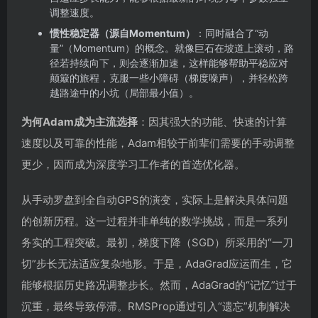
调整速度。
惯性稳定器（源自Momentum）
：同时融合了“动
量”（Momentum）的概念。就像巨石在坡道上滚动，路
径若持续向下，则会逐渐加速，这样能够帮助平稳应对
颠簸的旅程，克服一些小障碍（梯度噪声），并轻松跨
越路途中的小坑（局部最小值）。
为何Adam成为主流选择
：因其强大的功能、快速的计算
速度以及可靠的性能，Adam相较于前辈们需要的手动调整
更少，因而成为深度学习工作者的首选优化器。
从手动罗盘到全自动GPS的演变，实际上是解决具体问题
的创新历程。这一过程并非单纯的数学挑战，而是一系列
务实的工程突破。最初，梯度下降（SGD）所采用的“一刀
切”步长无法适应复杂地形。于是，AdaGrad应运而生，它
能够根据历史路况调整步长。然而，AdaGrad的“记忆”过于
沉重，最终导致停滞。RMSProp通过引入“遗忘”机制解决