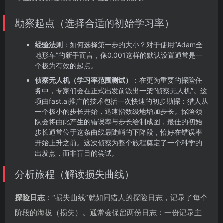
勘察起点（选择合适的初始学习率）
经验法则
：如何选择第一步的大小？对于使用“Adam全
地形车”的新手而言，像0.001这样的默认设置通常是一
个极为有效的起点。
侦察无人机（学习率范围测试）
：在更为重要的探险任
务中，专家们会在正式出发前派出一架“侦察无人机”。这
项由fast.ai推广的技术包括一次快速的初步勘探：猎人从
一个极小的步长开始，迅速指数级地增加步长。探险领
队会将由此产生的错误率与步长绘制成图，最佳的初始
步长通常位于这条曲线最陡峭的下降段，恰好在错误率
开始上升之前。这次侦察为整个旅程奠定了一个科学的
出发点，而非盲目的尝试。
分析旅程（解读损失曲线）
探险日志
：“损失曲线”就如同猎人的探险日志，记录了每个
阶段的海拔（损失）。通常会保留两份日志：一份记录主