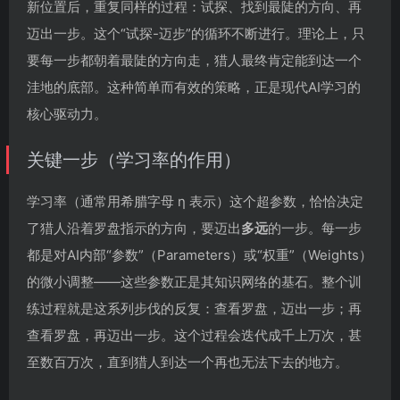
新位置后，重复同样的过程：试探、找到最陡的方向、再
迈出一步。这个“试探-迈步”的循环不断进行。理论上，只
要每一步都朝着最陡的方向走，猎人最终肯定能到达一个
洼地的底部。这种简单而有效的策略，正是现代AI学习的
核心驱动力。
关键一步（学习率的作用）
学习率（通常用希腊字母 η 表示）这个超参数，恰恰决定
了猎人沿着罗盘指示的方向，要迈出
多远
的一步。每一步
都是对AI内部“参数”（Parameters）或“权重”（Weights）
的微小调整——这些参数正是其知识网络的基石。整个训
练过程就是这系列步伐的反复：查看罗盘，迈出一步；再
查看罗盘，再迈出一步。这个过程会迭代成千上万次，甚
至数百万次，直到猎人到达一个再也无法下去的地方。