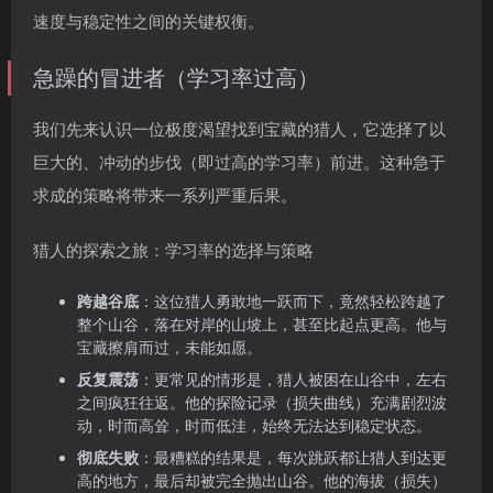
速度与稳定性之间的关键权衡。
急躁的冒进者（学习率过高）
我们先来认识一位极度渴望找到宝藏的猎人，它选择了以
巨大的、冲动的步伐（即过高的学习率）前进。这种急于
求成的策略将带来一系列严重后果。
猎人的探索之旅：学习率的选择与策略
跨越谷底
：这位猎人勇敢地一跃而下，竟然轻松跨越了
整个山谷，落在对岸的山坡上，甚至比起点更高。他与
宝藏擦肩而过，未能如愿。
反复震荡
：更常见的情形是，猎人被困在山谷中，左右
之间疯狂往返。他的探险记录（损失曲线）充满剧烈波
动，时而高耸，时而低洼，始终无法达到稳定状态。
彻底失败
：最糟糕的结果是，每次跳跃都让猎人到达更
高的地方，最后却被完全抛出山谷。他的海拔（损失）