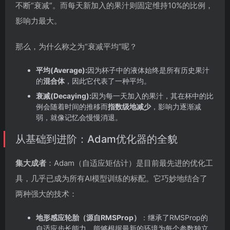
不断“衰减”。而每天新加入的果汁则固定维持10%的比例，
影响力最大。
那么，为什么称之为“衰减平均”呢？
平均(Average):
因为杯子中的液体始终是所有历史果汁
的
混合体
，因此它代表了一种平均。
衰减(Decaying):
因为每一天加入的果汁，其在杯中的比
例会随着时间的推移而
指数级地减少
，影响力逐渐减
弱，就像记忆会慢慢消退。
从基础到进阶：Adam优化器的全貌
集大成者
：Adam（自适应矩估计）是目前最先进的优化工
具，几乎已成为所有AI模型训练的标配。它巧妙地结合了
两种强大的技术：
地形感应轮胎（源自RMSProp）
：继承了RMSProp的
自适应步长能力，能够根据最新的环境为每个参数独立