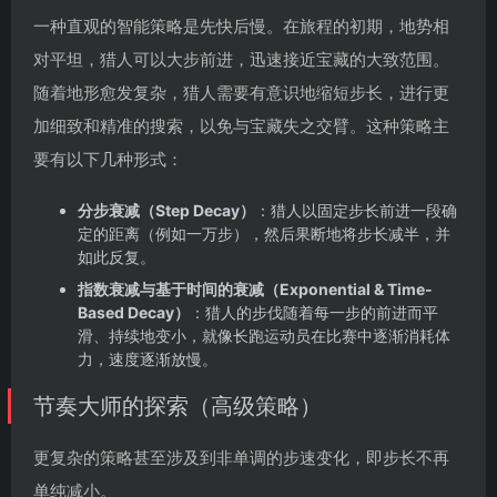
一种直观的智能策略是先快后慢。在旅程的初期，地势相
对平坦，猎人可以大步前进，迅速接近宝藏的大致范围。
随着地形愈发复杂，猎人需要有意识地缩短步长，进行更
加细致和精准的搜索，以免与宝藏失之交臂。这种策略主
要有以下几种形式：
分步衰减（Step Decay）
：猎人以固定步长前进一段确
定的距离（例如一万步），然后果断地将步长减半，并
如此反复。
指数衰减与基于时间的衰减（Exponential & Time-
Based Decay）
：猎人的步伐随着每一步的前进而平
滑、持续地变小，就像长跑运动员在比赛中逐渐消耗体
力，速度逐渐放慢。
节奏大师的探索（高级策略）
更复杂的策略甚至涉及到非单调的步速变化，即步长不再
单纯减小。