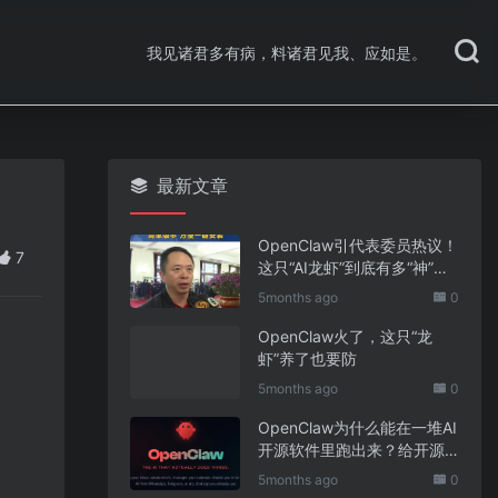
我见诸君多有病，料诸君见我、应如是。
最新文章
OpenClaw引代表委员热议！
7
这只“AI龙虾”到底有多“神”？
｜科技观察
5months ago
0
OpenClaw火了，这只“龙
虾”养了也要防
5months ago
0
OpenClaw为什么能在一堆AI
开源软件里跑出来？给开源
项目的三点启示
5months ago
0