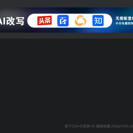
按下Ctrl+D或⌘+D 感谢收藏 zhijian100.c