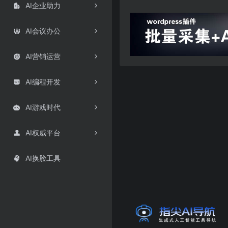
AI企业助力

AI会议办公

AI营销运营

AI编程开发

AI游戏时代

AI权威平台

AI换脸工具
