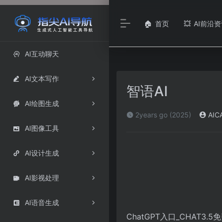
首页
AI前沿资
🏠
💥
AI互动聊天

AI文本写作

智语AI
AI绘图生成

2years go (2025)
AIC
AI图像工具

AI设计生成

AI影视处理

AI语音生成

ChatGPT入口_CHAT3