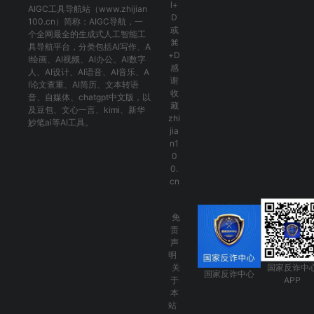
l+
AIGC工具导航
站（www.zhijian
D
100.cn）简称：
AIGC导航
，一
或
个全网最全的生成式人工智能工
⌘
具导航平台，分类包括
AI写作
、
A
+D
I绘画
、
AI视频
、
AI办公
、
AI数字
感
人
、
AI设计
、
AI语音
、
AI音乐
、
A
谢
I论文查重
、
AI简历
、
文本转语
收
音
、
自媒体
、
chatgpt中文版
，以
藏
及
豆包
、
文心一言
、
kimi
、
新华
zhi
妙笔ai
等AI工具。
jia
n1
0
0.
cn
免
责
声
明
关
国家反诈中
国家反诈中心
于
APP
本
站