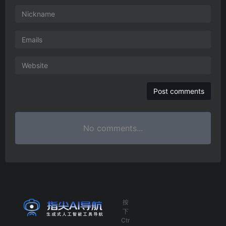
No comments...
按
下
Ctr