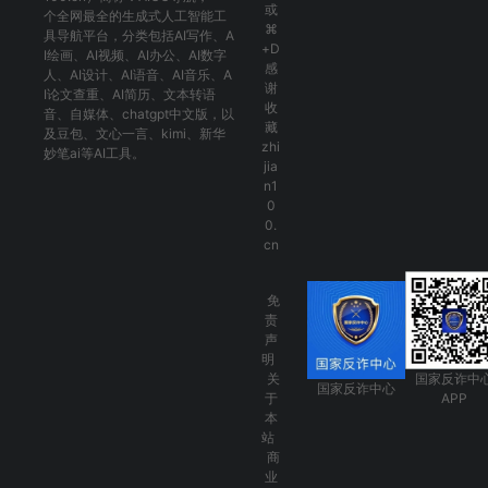
或
个全网最全的生成式人工智能工
⌘
具导航平台，分类包括
AI写作
、
A
+D
I绘画
、
AI视频
、
AI办公
、
AI数字
感
人
、
AI设计
、
AI语音
、
AI音乐
、
A
谢
I论文查重
、
AI简历
、
文本转语
收
音
、
自媒体
、
chatgpt中文版
，以
藏
及
豆包
、
文心一言
、
kimi
、
新华
zhi
妙笔ai
等AI工具。
jia
n1
0
0.
cn
免
责
声
明
关
国家反诈中
国家反诈中心
于
APP
本
站
商
业