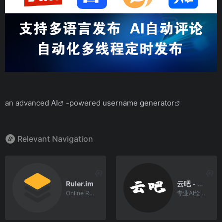
an advanced
AI
-powered
username generator
Relevant Navigation
Ruler.im
云吧 - 专业AI绘画工具
Online Ruler: The #1 Accurate Ruler, measure objec
专业AI绘画工具，Midjourny网页版，Stable Diffusion网页版