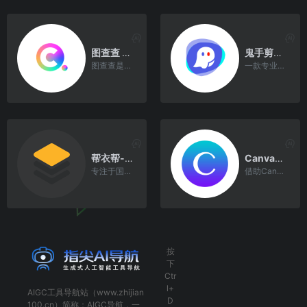
图查查 - 一站式图片服务平台，人人都能出好图
鬼手剪辑 - 专业的视频剪辑工具
图查查是一个专业的图片版权查询平台，基于360搜索算法和图像AI识别能力，为广大运营、市场、广告、设计师等需要用到配图或者进行设计的用户服务。
一款专业的视频剪辑工具，高效实现视频去字幕、视频翻译和视频混剪等，帮助电商客户、MCN机构和影视剪辑人员制作精彩的视频。
帮衣帮-AI服装设计
Canva可画 - 轻松做出专业的Logo
专注于国内外印花、制衣厂的服装设计、面料替换、模特替换、印花创新。
借助Canva可画的编辑器，在几分钟内制作自己的Logo。
按
下
Ctr
l+
AIGC工具导航
站（www.zhijian
D
100.cn）简称：
AIGC导航
，一