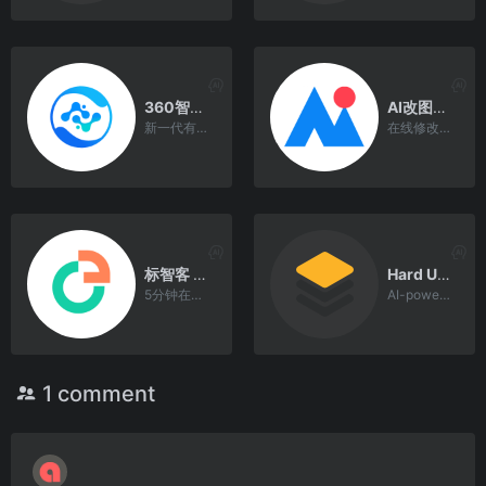
360智脑 - 有智慧的智脑大模型驱动数字人
AI改图神器 - 在线免费抠图照片处理工具
新一代有形象、有灵魂、有智慧的智脑大模型驱动数字人
在线修改图片颜色尺寸；智能抠图去水印；AI/EPS/PSD/SVG全格式支持的在线图片编辑器
标智客 - 公司logo设计在线制作神器
Hard Usernames
5分钟在线生成专业的公司logo设计，网站标志，品牌商标设计，丰富创意素材，可修改字体，颜色，布局等。
AI-powered username generator that creates unique
1 comment