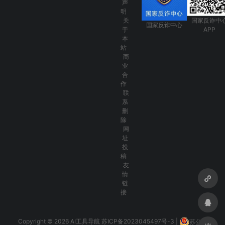
声
明
关
国家反诈中
国家反诈中心
于
APP
本
站
商
业
合
作
联
系
删
除
网
址
投
稿
友
情
链
接
Copyright © 2026 AI工具导航
苏ICP备2023045497号-3
|
苏公网