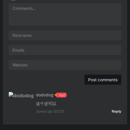
dododog
Vip1
这个还可以
3years go (2023)
Reply