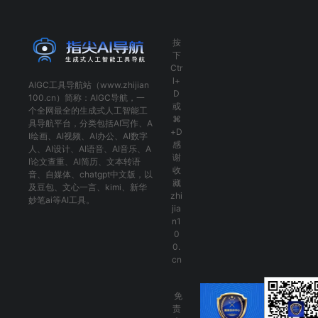
按
下
Ctr
l+
AIGC工具导航
站（www.zhijian
D
100.cn）简称：
AIGC导航
，一
或
个全网最全的生成式人工智能工
⌘
具导航平台，分类包括
AI写作
、
A
+D
I绘画
、
AI视频
、
AI办公
、
AI数字
感
人
、
AI设计
、
AI语音
、
AI音乐
、
A
谢
I论文查重
、
AI简历
、
文本转语
收
音
、
自媒体
、
chatgpt中文版
，以
藏
及
豆包
、
文心一言
、
kimi
、
新华
zhi
妙笔ai
等AI工具。
jia
n1
0
0.
cn
免
责