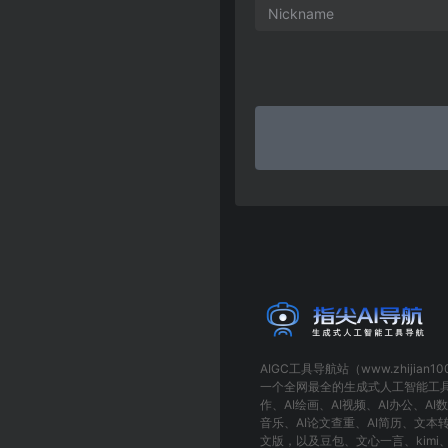
AIGC工具导航
站（www.zhijian1
一个全网最全的生成式人工智能工
作
、
AI绘画
、
AI视频
、
AI办公
、
AI
音乐
、
AI论文查重
、
AI简历
、
文本
文版
，以及
豆包
、
文心一言
、
kimi