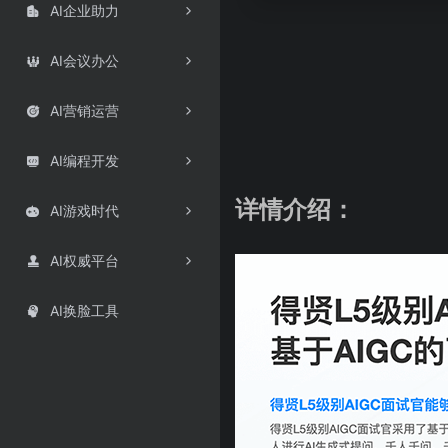
AI企业助力

AI会议办公

AI营销运营

AI编程开发

详情介绍：
AI游戏时代

AI权威平台

AI换脸工具
