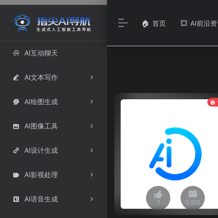
首页
AI前沿资
🏠
💥
AI互动聊天

AI文本写作

AI绘图生成

AI图像工具

AI设计生成

AI影视处理

AI语音生成

7
5,922