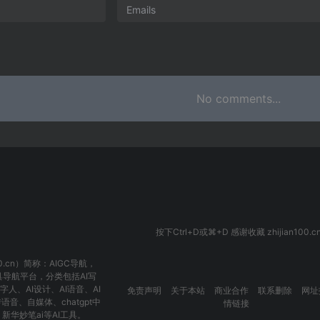
No comments...
按下Ctrl+D或⌘+D 感谢收藏 zhijian100.c
00.cn）简称：
AIGC导航
，
具导航平台，分类包括
AI写
数字人
、
AI设计
、
AI语音
、
AI
免责声明
关于本站
商业合作
联系删除
网址
转语音
、
自媒体
、
chatgpt中
情链接
、
新华妙笔ai
等AI工具。