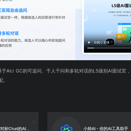
基于
AI
GC的可追问、千人千问和多轮对话的L5级别AI面试官，
配。
Claude - 低调对标Chat的AI聊天助手
小帅AI - 你的AI工具助手