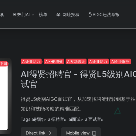
讯
热门AI
榜单
网址投稿
AIGC违法举报
☀
📖
✋
AI企业助力
AI-HR增效
AI互动聊天
AI企业助力
AI企业服务
中国
AI得贤招聘官 - 得贤L5级别AI
试官
得贤L5级别AIGC面试官，从加速招聘流程转到基于
知识和技能考察的精准匹配。
Tags:
ai招聘
ai招聘官
ai面试
ai面试官
Direct link
Mobile view