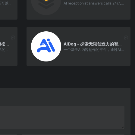
不仅仅可以智能聊天AI绘画，还可以创作、编写、翻译、写代码等多种功能，满足用户生活和工作的多方面需求
AI receptionist answers calls 24/7, qualifies lead
Chato - 基于您的知识库轻松定制专属机器人
AiDog - 探索无限创造力的智能伙伴与创作平台
Chato 可以设定角色和学习自己的知识库， 定制独特个性和超强能力的专属机器人。
一个基于AI内容创作的平台，通过AI驱动内容创作效率革新，为用户带来全新的、更高效、更智能的AI创作体验。