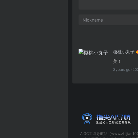
樱桃小丸子
美！
3years go (20
AIGC工具导航
站（www.zhijian1