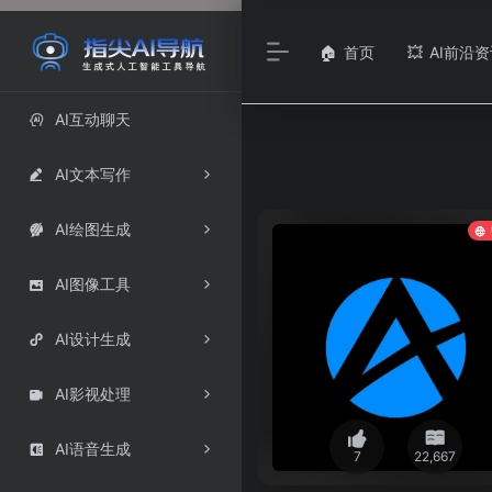
首页
AI前沿资
🏠
💥
AI互动聊天

AI文本写作

AI绘图生成

AI图像工具

AI设计生成

AI影视处理

AI语音生成

7
22,667