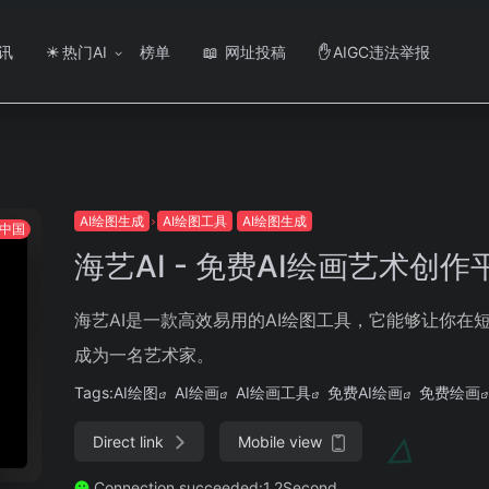
讯
热门AI
榜单
网址投稿
AIGC违法举报
☀
📖
✋
AI绘图生成
AI绘图工具
AI绘图生成
中国
海艺AI - 免费AI绘画艺术创作
海艺AI是一款高效易用的AI绘图工具，它能够让你在
成为一名艺术家。
Tags:
AI绘图
AI绘画
AI绘画工具
免费AI绘画
免费绘画
Direct link
Mobile view
Connection succeeded:1.2Second