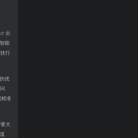
发
出
智能
科技行
的优
问
现精准
需要大
滥