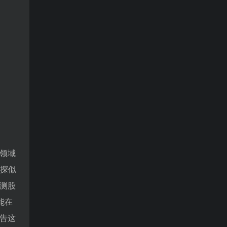
领域
探似
测股
能在
告这