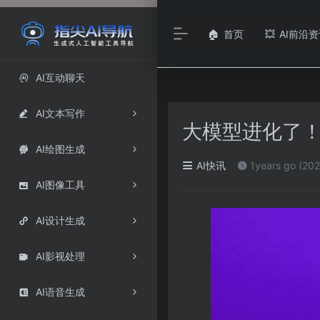
首页
AI前沿资
🏠
💥
AI互动聊天

AI文本写作

大模型进化了
AI绘图生成

AI快讯
1years go (202
AI图像工具

AI设计生成

AI影视处理

AI语音生成
