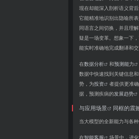
现在却能深入剖析语义背后
大模型进化会带来
它能精准地识别出隐喻所表
同语言之间切换，并且理解
疑是一场变革。想象一下，
能实时准确地完成翻译和交
在
数据分析
和
预测能力
数据中快速找到关键信息和
势，为
投资
者提供更准确
据，预测疾病的
发展趋势
与
应用场景
同框的震
当大模型的全新能力与各种
在
智能客服
场景中，进化