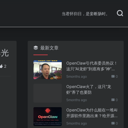
当君怀归日，是妾断肠时。
最新文章
曝光
OpenClaw引代表委员热议！
2
这只“AI龙虾”到底有多“神”？
｜科技观察
5months ago
0
OpenClaw火了，这只“龙
虾”养了也要防
5months ago
0
OpenClaw为什么能在一堆AI
开源软件里跑出来？给开源
项目的三点启示
5months ago
0