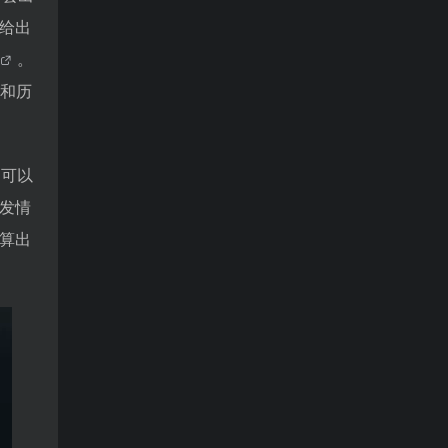
给出
。
和历
它可以
发情
算出