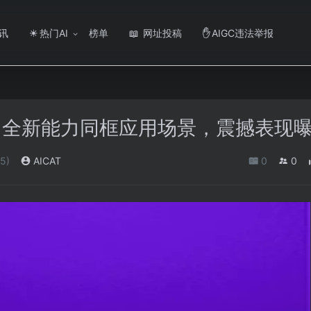
讯
热门AI
榜单
网址投稿
AIGC违法举报
☀
📖
✋
！全新能力同框应用场景，震撼表现
5)
AICAT
0
0