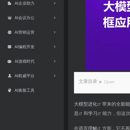
AI企业助力

AI会议办公

AI营销运营

AI编程开发

AI游戏时代

AI权威平台

文章目录
Open
▼
AI换脸工具

与应用场景同框的震
大模型进化带来的行
大模型进化
带来的全
新能
常见问题解答
息
和
学习
能力，但这
大模型进化后在语
大模型进化后的数
在
语言理解
方面，它不再
大模型与应用场景