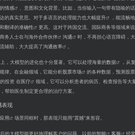
的
哪些问题和挑战？
情感
、意图和文化背景。比如，当你输入一句带有隐喻的话
达的真实意思。对于多语言的处理能力也大幅
提升
，能流畅地
和翻译的
准确性
更高。这对于跨国交流、国际商务等领域来说
商务人士在与海外
合作伙伴
沟通
时，不再担心语言障碍，
流辅助，大大提高了
沟通效率
。
上，大模型的进化也十分显著。它可以处理海量的
数据
，从
规律。在金融领域，它能分析
股票市场
的各种数据，预测股票
的投资 在
医疗
领域，它可以分析患者的病历、检查报告等大
，帮助医生制定更合理的治疗方案。
撼表现
应用
场景同框时，那表现只能用“震撼”来形容。
后的大模型能更好地理解客户的问题。以前的
智能
客服
经