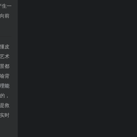
产生一
向前
懂皮
艺术
景都
喻背
理能
的，
是救
实时