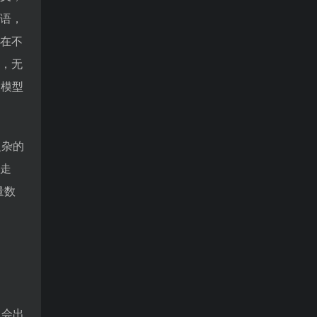
语，
在不
，无
大模型
复杂的
走
量数
常会出