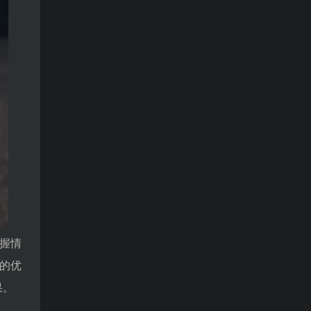
握情
的优
果。