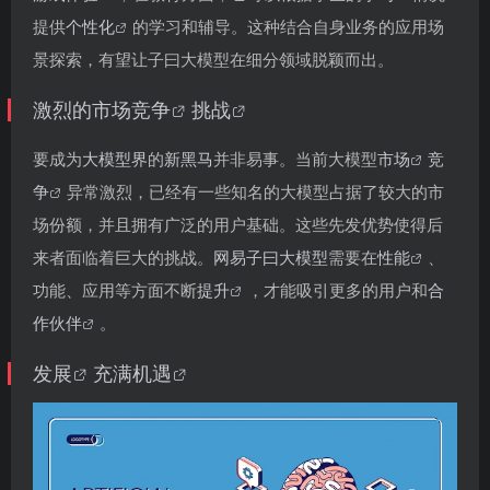
提供
个性化
的学习和辅导。这种结合自身业务的应用场
景探索，有望让子曰大模型在细分领域脱颖而出。
激烈的
市场竞争
挑战
要成为
大模型界
的
新黑马
并非易事。当前大模型
市场
竞
争
异常激烈，已经有一些知名的大模型占据了较大的市
场份额，并且拥有广泛的用户基础。这些先发优势使得后
来者面临着巨大的挑战。
网易子曰大模型
需要在
性能
、
功能、应用等方面不断
提升
，才能吸引更多的用户和
合
作伙伴
。
发展
充满
机遇