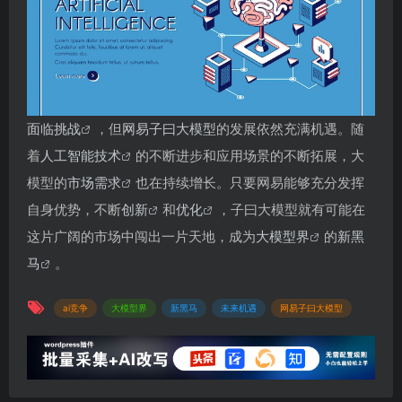
面临挑战
，但
网易子曰大模型
的发展依然充满机遇。随
着
人工智能技术
的不断进步和应用场景的不断拓展，大
模型的
市场需求
也在持续增长。只要网易能够充分发挥
自身优势，不断
创新
和
优化
，子曰大模型就有可能在
这片广阔的市场中闯出一片天地，成为
大模型界
的
新黑
马
。
ai竞争
大模型界
新黑马
未来机遇
网易子曰大模型