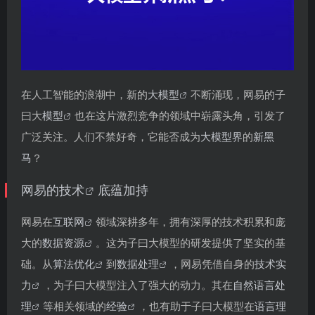
在人工智能的浪潮中，新的
大模型
不断涌现，网易的子
曰大
模型
也在这片激烈竞争的领域中崭露头角，引发了
广泛关注。人们不禁好奇，它能否成为
大模型界
的
新黑
马
？
网易的
技术
底蕴加持
网易在
互联网
领域深耕多年，拥有深厚的技术积累和庞
大的
数据资源
。这为子曰大模型的研发提供了坚实的基
础。从
算法优化
到
数据处理
，网易凭借自身的
技术实
力
，为子曰大模型注入了强大的动力。其在
自然语言处
理
等相关领域的
经验
，也有助于子曰大模型在
语言理