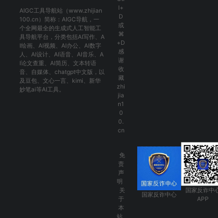
l+
AIGC工具导航
站（www.zhijian
D
100.cn）简称：
AIGC导航
，一
或
个全网最全的生成式人工智能工
⌘
具导航平台，分类包括
AI写作
、
A
+D
I绘画
、
AI视频
、
AI办公
、
AI数字
感
人
、
AI设计
、
AI语音
、
AI音乐
、
A
谢
I论文查重
、
AI简历
、
文本转语
收
音
、
自媒体
、
chatgpt中文版
，以
藏
及
豆包
、
文心一言
、
kimi
、
新华
zhi
妙笔ai
等AI工具。
jia
n1
0
0.
cn
免
责
声
明
关
国家反诈中
国家反诈中心
于
APP
本
站