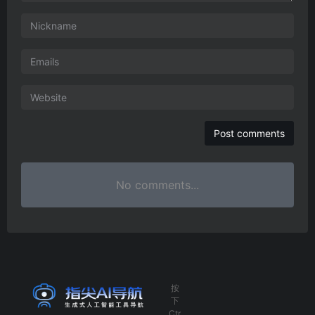
No comments...
按
下
Ctr