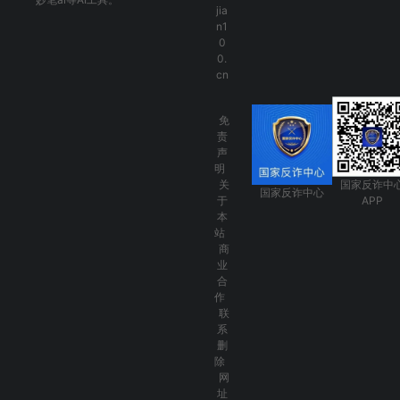
jia
n1
0
0.
cn
免
责
声
明
关
国家反诈中
国家反诈中心
于
APP
本
站
商
业
合
作
联
系
删
除
网
址