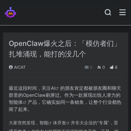
OpenClaw爆火之后：「模仿者们」
扎堆涌现，能打的没几个
AICAT
0
0
8
最近这段时间，关注
AI
的朋友肯定都被朋友圈和聊天
群里的OpenClaw刷屏过。作为一款展现出惊人潜力的
智能体
产品，它确实如同一条鲶鱼，让整个行业都热
闹了起来。
大家突然发现，
智能
体
开发
并非大企业的“专属”，普