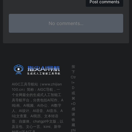
No comments...
按
下
Ctr
l+
AIGC工具导航
站（www.zhijian
D
100.cn）简称：
AIGC导航
，一
或
个全网最全的生成式人工智能工
⌘
具导航平台，分类包括
AI写作
、
A
+D
I绘画
、
AI视频
、
AI办公
、
AI数字
感
人
、
AI设计
、
AI语音
、
AI音乐
、
A
谢
I论文查重
、
AI简历
、
文本转语
收
音
、
自媒体
、
chatgpt中文版
，以
藏
及
豆包
、
文心一言
、
kimi
、
新华
zhi
妙笔ai
等AI工具。