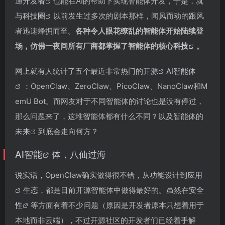
通
开发者
也能在AI的帮助下实现智能体开发，于是，就
与
科技圈
以前发生过多次的剧本那样，闻风而动的跟风
者迅速蜂拥而至。
各种令人眼花缭乱的智能体开始陆续登
场，仿佛一夜间所有厂商都掌握了智能体的核心
科技
。
网上就有人统计了五个最近非常热门的
开源
AI智能体
：OpenClaw、ZeroClaw、PicoClaw、NanoClaw和M
emU Bot。而网友对于不同智能体的讨论也是没有停过，
那么问题来了，这堆智能体都有什么不同？以及智能体的
未来
到底会走向何方？
AI智能
体，八仙过海
说实话，OpenClaw确实做得很不错，从功能设计到
应用
生态，都是目前开源智能体中做得最好的。虽然在
安全
性
等方面有着不少问题（原因是开发者原本只想着用于
本地而非云端），不过开源社区的开发者们已经着手解