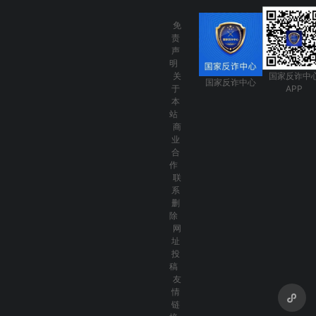
免
责
声
明
关
国家反诈中
国家反诈中心
于
APP
本
站
商
业
合
作
联
系
删
除
网
址
投
稿
友
情
链