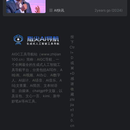
AI快讯
2years go (2024)
按
下
Ctr
l+
AIGC工具导航
站（www.zhijian
D
100.cn）简称：
AIGC导航
，一
或
个全网最全的生成式人工智能工
⌘
具导航平台，分类包括
AI写作
、
A
+D
I绘画
、
AI视频
、
AI办公
、
AI数字
感
人
、
AI设计
、
AI语音
、
AI音乐
、
A
谢
I论文查重
、
AI简历
、
文本转语
收
音
、
自媒体
、
chatgpt中文版
，以
藏
及
豆包
、
文心一言
、
kimi
、
新华
zhi
妙笔ai
等AI工具。
jia
n1
0
0.
cn