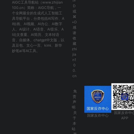
l+
AIGC工具导航
站（www.zhijian
D
100.cn）简称：
AIGC导航
，一
或
个全网最全的生成式人工智能工
⌘
具导航平台，分类包括
AI写作
、
A
+D
I绘画
、
AI视频
、
AI办公
、
AI数字
感
人
、
AI设计
、
AI语音
、
AI音乐
、
A
谢
I论文查重
、
AI简历
、
文本转语
收
音
、
自媒体
、
chatgpt中文版
，以
藏
及
豆包
、
文心一言
、
kimi
、
新华
zhi
妙笔ai
等AI工具。
jia
n1
0
0.
cn
免
责
声
明
关
国家反诈中
国家反诈中心
于
APP
本
站