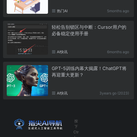
热门AI
5months ago
轻松告别锁区与中断：Cursor用户的
必备稳定使用手册
AI快讯
6months ago
GPT-5训练内幕大揭露！ChatGPT将
再迎重大更新？
AI快讯
3years go (2023)
按
下
Ctr