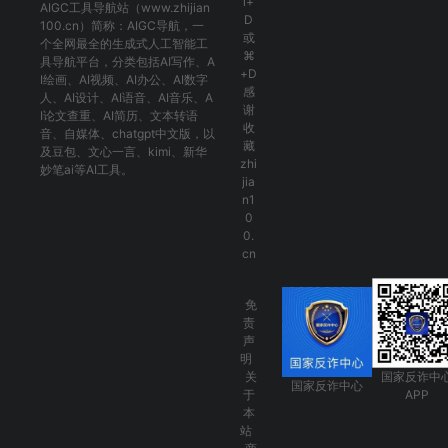
l+
AIGC工具导航
站（www.zhijian
D
100.cn）简称：
AIGC导航
，一
或
个全网最全的生成式人工智能工
⌘
具导航平台，分类包括
AI写作
、
A
+D
I绘画
、
AI视频
、
AI办公
、
AI数字
感
人
、
AI设计
、
AI语音
、
AI音乐
、
A
谢
I论文查重
、
AI简历
、
文本转语
收
音
、
自媒体
、
chatgpt中文版
，以
藏
及
豆包
、
文心一言
、
kimi
、
新华
zhi
妙笔ai
等AI工具。
jia
n1
0
0.
cn
免
责
声
明
关
国家反诈中
国家反诈中心
于
APP
本
站