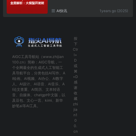
AI快讯
1years go (2025)
按
下
Ctr
l+
AIGC工具导航
站（www.zhijian
D
100.cn）简称：
AIGC导航
，一
或
个全网最全的生成式人工智能工
⌘
具导航平台，分类包括
AI写作
、
A
+D
I绘画
、
AI视频
、
AI办公
、
AI数字
感
人
、
AI设计
、
AI语音
、
AI音乐
、
A
谢
I论文查重
、
AI简历
、
文本转语
收
音
、
自媒体
、
chatgpt中文版
，以
藏
及
豆包
、
文心一言
、
kimi
、
新华
zhi
妙笔ai
等AI工具。
jia
n1
0
0.
cn