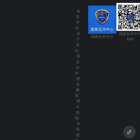
免
责
声
明
关
国家反诈中
国家反诈中心
于
APP
本
站
商
业
合
作
联
系
删
除
网
址
投
稿
友
情
链