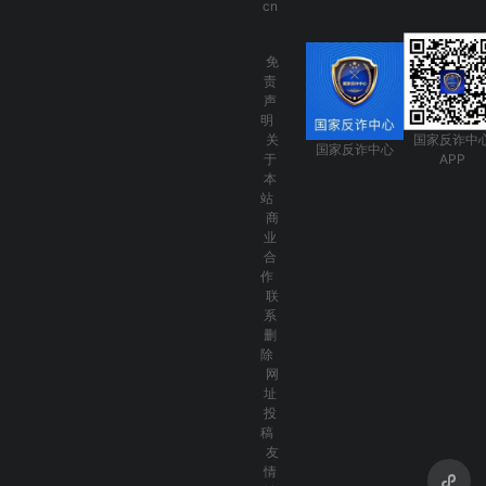
cn
免
责
声
明
关
国家反诈中
国家反诈中心
于
APP
本
站
商
业
合
作
联
系
删
除
网
址
投
稿
友
情