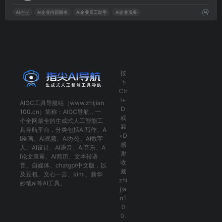
AI企业
AI企业内部服务
AI企业员工助手
AI企业服务
按
下
Ctr
l+
AIGC工具导航
站（www.zhijian
D
100.cn）简称：
AIGC导航
，一
或
个全网最全的生成式人工智能工
⌘
具导航平台，分类包括
AI写作
、
A
+D
I绘画
、
AI视频
、
AI办公
、
AI数字
感
人
、
AI设计
、
AI语音
、
AI音乐
、
A
谢
I论文查重
、
AI简历
、
文本转语
收
音
、
自媒体
、
chatgpt中文版
，以
藏
及
豆包
、
文心一言
、
kimi
、
新华
zhi
妙笔ai
等AI工具。
jia
n1
0
0.