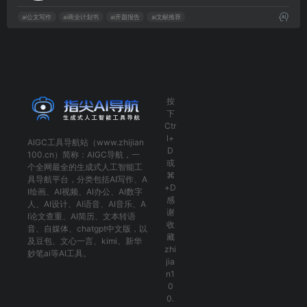
ai公文写作
ai商业计划书
ai开题报告
ai文献推荐
按
下
Ctr
l+
AIGC工具导航
站（www.zhijian
D
100.cn）简称：
AIGC导航
，一
或
个全网最全的生成式人工智能工
⌘
具导航平台，分类包括
AI写作
、
A
+D
I绘画
、
AI视频
、
AI办公
、
AI数字
感
人
、
AI设计
、
AI语音
、
AI音乐
、
A
谢
I论文查重
、
AI简历
、
文本转语
收
音
、
自媒体
、
chatgpt中文版
，以
藏
及
豆包
、
文心一言
、
kimi
、
新华
zhi
妙笔ai
等AI工具。
jia
n1
0
0.