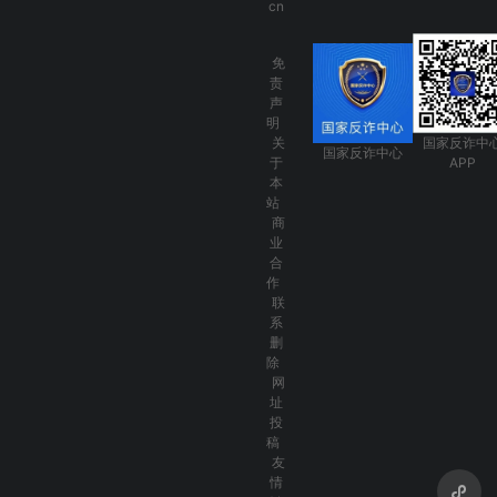
cn
免
责
声
明
关
国家反诈中
国家反诈中心
于
APP
本
站
商
业
合
作
联
系
删
除
网
址
投
稿
友
情