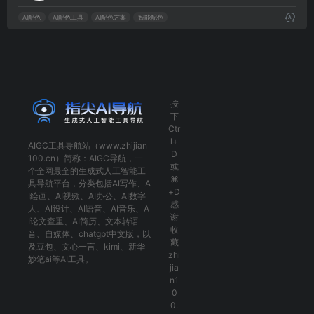
AI配色
AI配色工具
AI配色方案
智能配色
按
下
Ctr
l+
AIGC工具导航
站（www.zhijian
D
100.cn）简称：
AIGC导航
，一
或
个全网最全的生成式人工智能工
⌘
具导航平台，分类包括
AI写作
、
A
+D
I绘画
、
AI视频
、
AI办公
、
AI数字
感
人
、
AI设计
、
AI语音
、
AI音乐
、
A
谢
I论文查重
、
AI简历
、
文本转语
收
音
、
自媒体
、
chatgpt中文版
，以
藏
及
豆包
、
文心一言
、
kimi
、
新华
zhi
妙笔ai
等AI工具。
jia
n1
0
0.