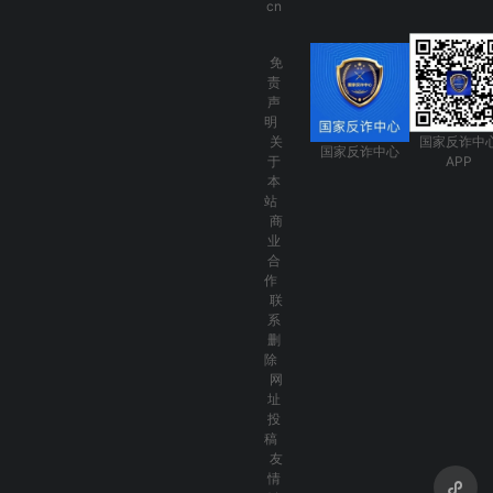
cn
免
责
声
明
关
国家反诈中
国家反诈中心
于
APP
本
站
商
业
合
作
联
系
删
除
网
址
投
稿
友
情