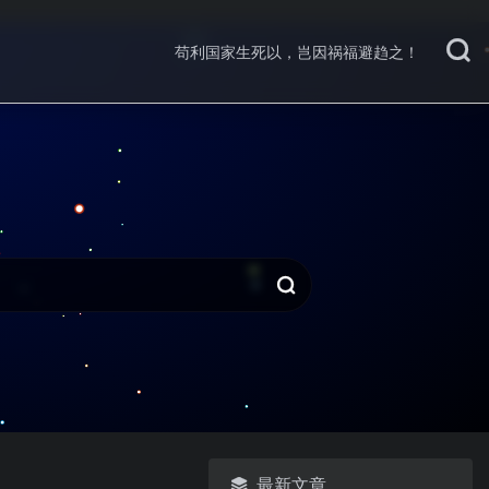
苟利国家生死以，岂因祸福避趋之！
最新文章