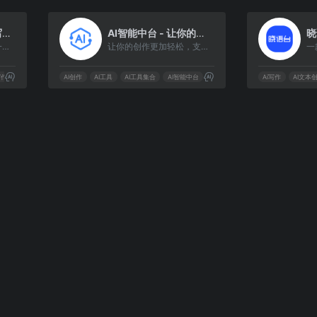
2
3
AI PaperPass论文写作平台 - AI智能速写论文降重平台
AI智能中台 - 让你的AI创作更加轻松
旨在为学生和教师提供一个完整的论文写作解决方案
让你的创作更加轻松，支持多种风格，让你的创作更加丰富
写作
ai智能论文
AI创作
AI工具
AI工具集合
AI智能中台
Ai写作
AI文本