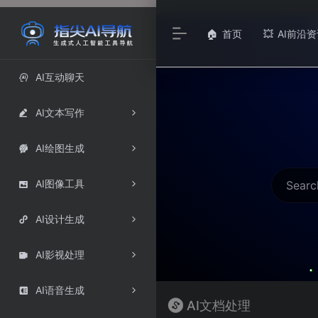
首页
AI前沿资
🏠
💥
AI互动聊天

AI文本写作

AI绘图生成

AI图像工具

AI设计生成

AI影视处理

AI语音生成

AI文档处理