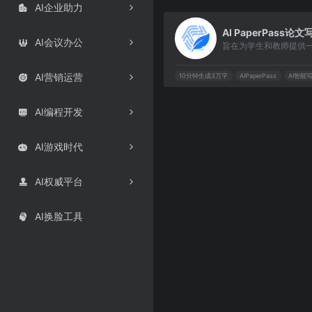
AI企业助力

AI会议办公

AI营销运营
10分钟生成3万字
AIPaperPass
AI智能

AI编程开发

AI游戏时代

AI权威平台

AI换脸工具
