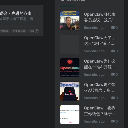
6
晓语台 - 先进的点击式文本创作平台
OpenClaw引代表
一款基于大语言模型、混合大模型和AIGC技术研发的智能创作平台
委员热议！这只“AI
龙虾”到底有
5months ago
0
多“神”？｜科技观
创作神器
AI文本营销
自媒体人神器
察
OpenClaw火了，
这只“龙虾”养了也
要防
5months ago
0
OpenClaw为什么
能在一堆AI开源软
件里跑出来？给开
5months ago
0
源项目的三点启示
OpenClaw走红带
火A股概念，多家
上市公司火速回应
5months ago
0
业务布局
OpenClaw一夜掏
空你钱包？终于有
人管管了
5months ago
0