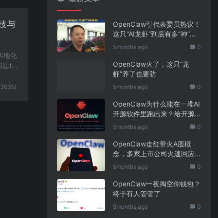
科技与
OpenClaw引代表委员热议！
这只“AI龙虾”到底有多“神”？
｜科技观察
5months ago
0
与本地化
OpenClaw火了，这只“龙
题(F
虾”养了也要防
(2025)
5months ago
0
OpenClaw为什么能在一堆AI
开源软件里跑出来？给开源
项目的三点启示
5months ago
0
OpenClaw走红带火A股概
念，多家上市公司火速回应
业务布局
5months ago
0
OpenClaw一夜掏空你钱包？
终于有人管管了
5months ago
0