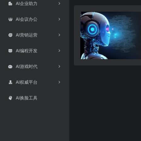
AI企业助力

AI会议办公

AI营销运营

AI编程开发

AI游戏时代

AI权威平台

AI换脸工具
