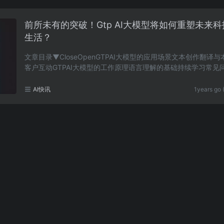
前所未有的突破！Gtp AI大模型将如何重塑未来
生活？
文章目录▼CloseOpenGTPAI大模型的应用场景文本创作翻译
客户互动GTPAI大模型的工作原理语言理解的基础持续学习常见问
AQ)问题1：GTPAI大模型的主要功能是什么？问题2：使……
AI快讯
1years go 