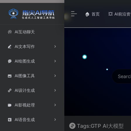
首页
AI前沿资
🏠
💥
AI互动聊天

AI文本写作

AI绘图生成

AI图像工具

AI设计生成

AI影视处理

AI语音生成

Tags:GTP AI大模型