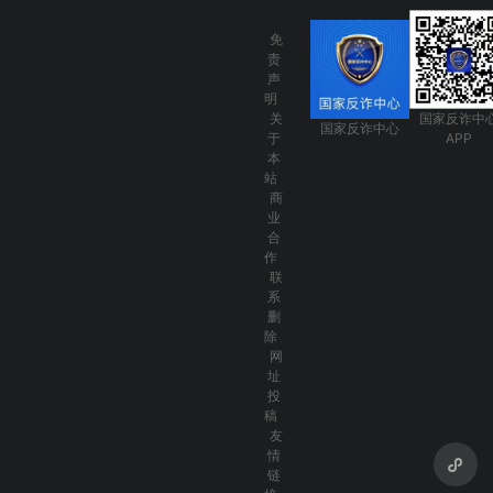
免
责
声
明
关
国家反诈中
国家反诈中心
于
APP
本
站
商
业
合
作
联
系
删
除
网
址
投
稿
友
情
链