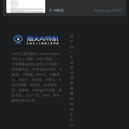
AI快讯
3years go (2023)
按
下
Ctr
l+
AIGC工具导航
站（www.zhijian
D
100.cn）简称：
AIGC导航
，一
或
个全网最全的生成式人工智能工
⌘
具导航平台，分类包括
AI写作
、
A
+D
I绘画
、
AI视频
、
AI办公
、
AI数字
感
人
、
AI设计
、
AI语音
、
AI音乐
、
A
谢
I论文查重
、
AI简历
、
文本转语
收
音
、
自媒体
、
chatgpt中文版
，以
藏
及
豆包
、
文心一言
、
kimi
、
新华
zhi
妙笔ai
等AI工具。
jia
n1
0
0.
cn