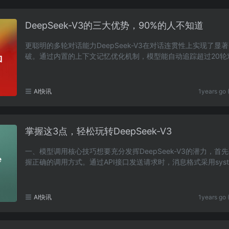
DeepSeek-V3的三大优势，90%的人不知道
更聪明的多轮对话能力DeepSeek-V3在对话连贯性上实现了显
破。通过内置的上下文记忆优化机制，模型能自动追踪超过20轮
历史，无需开发者手动拼接历史记录。例如在客服场景中……
AI快讯
1years go 
掌握这3点，轻松玩转DeepSeek-V3
一、模型调用核心技巧想要充分发挥DeepSeek-V3的潜力，首
握正确的调用方式。通过API接口发送请求时，消息格式采用syste
ser双角色结构，system角色定义AI的定位（如"你是一……
AI快讯
1years go 