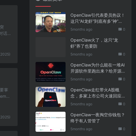
OpenClaw引代表委员热议！
这只“AI龙虾”到底有多“神”？
著突
｜科技观察
5months ago
0
对话
OpenClaw火了，这只“龙
虾”养了也要防
(2025)
5months ago
0
OpenClaw为什么能在一堆AI
开源软件里跑出来？给开源
项目的三点启示
5months ago
0
先要掌
OpenClaw走红带火A股概
念，多家上市公司火速回应
m-u
业务布局
5months ago
0
OpenClaw一夜掏空你钱包？
(2025)
终于有人管管了
5months ago
0