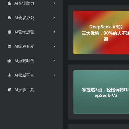
AI企业助力

AI会议办公

AI营销运营

AI编程开发

AI游戏时代

AI权威平台

AI换脸工具
