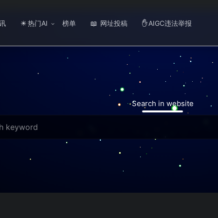
讯
热门AI
榜单
网址投稿
AIGC违法举报
☀
📖
✋
Search in website