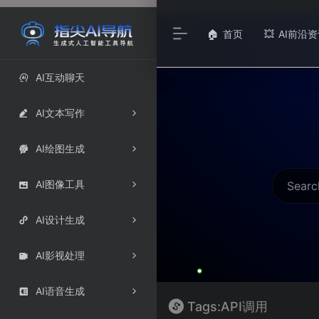
首页
AI前沿资
🏠
💥
AI互动聊天

AI文本写作

AI绘图生成

AI图像工具

AI设计生成

AI影视处理

AI语音生成

Tags:API调用