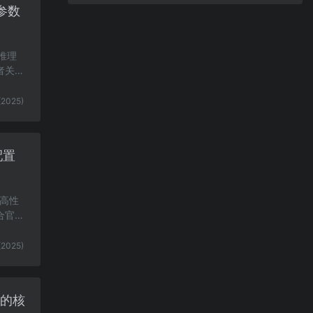
与参数
1推理
者关注
(2025)
配置
和高性
合官方
(2025)
型的核