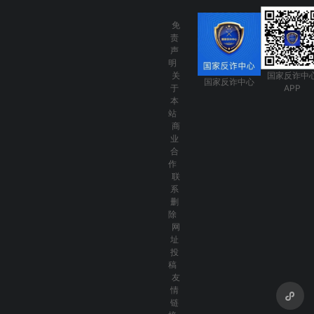
免
责
声
明
关
国家反诈中
国家反诈中心
于
APP
本
站
商
业
合
作
联
系
删
除
网
址
投
稿
友
情
链