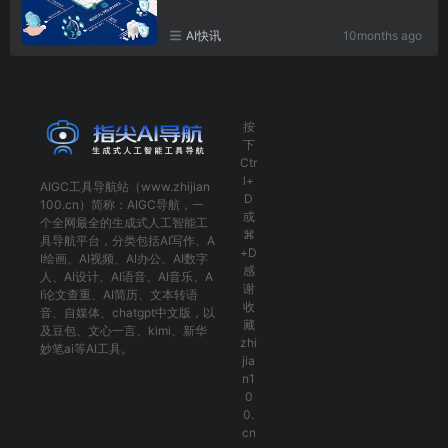
AI快讯
10months ago
按
下
Ctr
l+
AIGC工具导航
站（www.zhijian
D
100.cn）简称：
AIGC导航
，一
或
个全网最全的生成式人工智能工
⌘
具导航平台，分类包括
AI写作
、
A
+D
I绘画
、
AI视频
、
AI办公
、
AI数字
感
人
、
AI设计
、
AI语音
、
AI音乐
、
A
谢
I论文查重
、
AI简历
、
文本转语
收
音
、
自媒体
、
chatgpt中文版
，以
藏
及
豆包
、
文心一言
、
kimi
、
新华
zhi
妙笔ai
等AI工具。
jia
n1
0
0.
cn