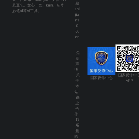
藏
及
豆包
、
文心一言
、
kimi
、
新华
zhi
妙笔ai
等AI工具。
jia
n1
0
0.
cn
免
责
声
明
关
国家反诈中
国家反诈中心
于
APP
本
站
商
业
合
作
联
系
删
除