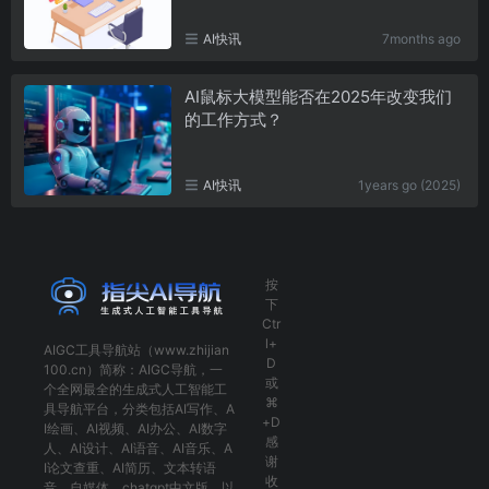
AI快讯
7months ago
AI鼠标大模型能否在2025年改变我们
的工作方式？
AI快讯
1years go (2025)
按
下
Ctr
l+
AIGC工具导航
站（www.zhijian
D
100.cn）简称：
AIGC导航
，一
或
个全网最全的生成式人工智能工
⌘
具导航平台，分类包括
AI写作
、
A
+D
I绘画
、
AI视频
、
AI办公
、
AI数字
感
人
、
AI设计
、
AI语音
、
AI音乐
、
A
谢
I论文查重
、
AI简历
、
文本转语
收
音
、
自媒体
、
chatgpt中文版
，以