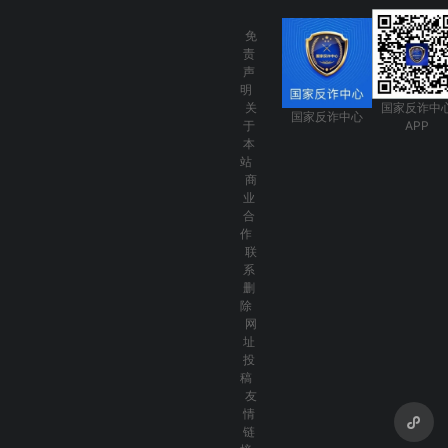
免
责
声
明
关
国家反诈中
国家反诈中心
于
APP
本
站
商
业
合
作
联
系
删
除
网
址
投
稿
友
情
链