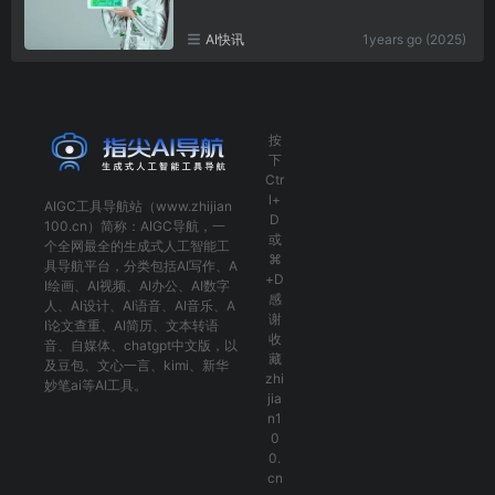
AI快讯
1years go (2025)
按
下
Ctr
l+
AIGC工具导航
站（www.zhijian
D
100.cn）简称：
AIGC导航
，一
或
个全网最全的生成式人工智能工
⌘
具导航平台，分类包括
AI写作
、
A
+D
I绘画
、
AI视频
、
AI办公
、
AI数字
感
人
、
AI设计
、
AI语音
、
AI音乐
、
A
谢
I论文查重
、
AI简历
、
文本转语
收
音
、
自媒体
、
chatgpt中文版
，以
藏
及
豆包
、
文心一言
、
kimi
、
新华
zhi
妙笔ai
等AI工具。
jia
n1
0
0.
cn