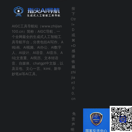
按
下
Ctr
l+
AIGC工具导航
站（www.zhijian
D
100.cn）简称：
AIGC导航
，一
或
个全网最全的生成式人工智能工
⌘
具导航平台，分类包括
AI写作
、
A
+D
I绘画
、
AI视频
、
AI办公
、
AI数字
感
人
、
AI设计
、
AI语音
、
AI音乐
、
A
谢
I论文查重
、
AI简历
、
文本转语
收
音
、
自媒体
、
chatgpt中文版
，以
藏
及
豆包
、
文心一言
、
kimi
、
新华
zhi
妙笔ai
等AI工具。
jia
n1
0
0.
cn
免
责
声
明