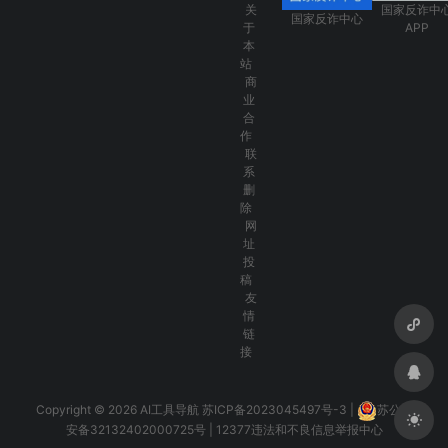
关
国家反诈中
国家反诈中心
于
APP
本
站
商
业
合
作
联
系
删
除
网
址
投
稿
友
情
链
接
Copyright © 2026 AI工具导航
苏ICP备2023045497号-3
|
苏公网
安备32132402000725号
|
12377违法和不良信息举报中心