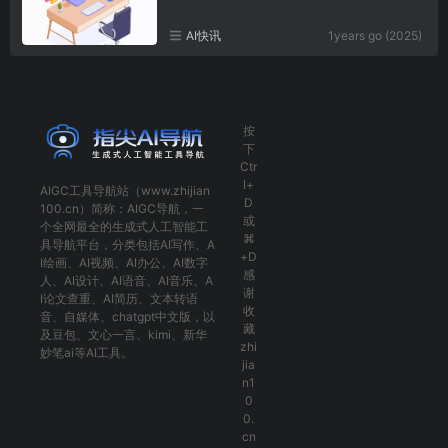
AI快讯
1years go (2025)
按
下
Ctr
l+
AIGC工具导航
站（www.zhijian
D
100.cn）简称：
AIGC导航
，一
或
个全网最全的生成式人工智能工
⌘
具导航平台，分类包括
AI写作
、
A
+D
I绘画
、
AI视频
、
AI办公
、
AI数字
感
人
、
AI设计
、
AI语音
、
AI音乐
、
A
谢
I论文查重
、
AI简历
、
文本转语
收
音
、
自媒体
、
chatgpt中文版
，以
藏
及
豆包
、
文心一言
、
kimi
、
新华
zhi
妙笔ai
等AI工具。
jia
n1
0
0.
cn