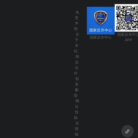
免
责
声
明
关
国家反诈中
国家反诈中心
于
APP
本
站
商
业
合
作
联
系
删
除
网
址
投
稿
友
情
链