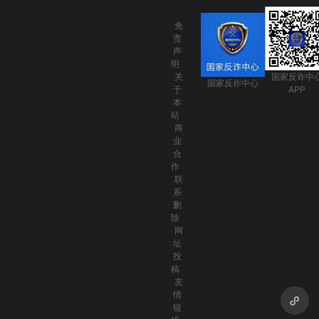
免
责
声
明
关
国家反诈中
国家反诈中心
于
APP
本
站
商
业
合
作
联
系
删
除
网
址
投
稿
友
情
链