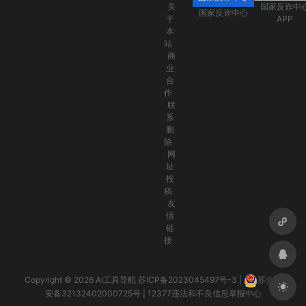
关
国家反诈中
国家反诈中心
于
APP
本
站
商
业
合
作
联
系
删
除
网
址
投
稿
友
情
链
接
Copyright © 2026 AI工具导航
苏ICP备2023045497号-3
|
苏公网
安备32132402000725号
|
12377违法和不良信息举报中心