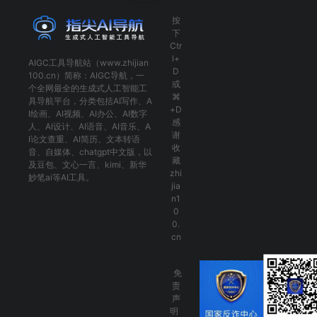
按
下
Ctr
l+
AIGC工具导航
站（www.zhijian
D
100.cn）简称：
AIGC导航
，一
或
个全网最全的生成式人工智能工
⌘
具导航平台，分类包括
AI写作
、
A
+D
I绘画
、
AI视频
、
AI办公
、
AI数字
感
人
、
AI设计
、
AI语音
、
AI音乐
、
A
谢
I论文查重
、
AI简历
、
文本转语
收
音
、
自媒体
、
chatgpt中文版
，以
藏
及
豆包
、
文心一言
、
kimi
、
新华
zhi
妙笔ai
等AI工具。
jia
n1
0
0.
cn
免
责
声
明