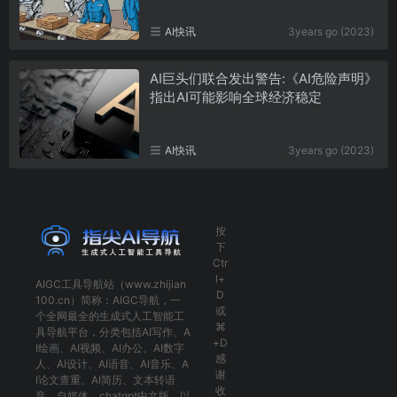
AI快讯
3years go (2023)
AI巨头们联合发出警告:《AI危险声明》
指出AI可能影响全球经济稳定
AI快讯
3years go (2023)
按
下
Ctr
l+
AIGC工具导航
站（www.zhijian
D
100.cn）简称：
AIGC导航
，一
或
个全网最全的生成式人工智能工
⌘
具导航平台，分类包括
AI写作
、
A
+D
I绘画
、
AI视频
、
AI办公
、
AI数字
感
人
、
AI设计
、
AI语音
、
AI音乐
、
A
谢
I论文查重
、
AI简历
、
文本转语
收
音
、
自媒体
、
chatgpt中文版
，以