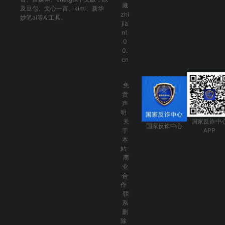
藏
及
豆包
、
文心一言
、
kimi
、
新华
zhi
妙笔ai
等AI工具。
jia
n1
0
0.
cn
免
责
声
明
关
国家反诈中
国家反诈中心
于
APP
本
站
商
业
合
作
联
系
删
除