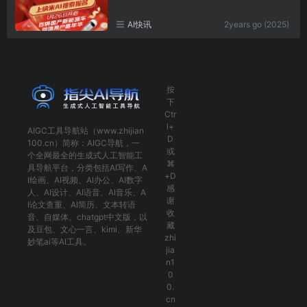
AI快讯
2years go (2025)
按
下
Ctr
l+
AIGC工具导航
站（www.zhijian
D
100.cn）简称：
AIGC导航
，一
或
个全网最全的生成式人工智能工
⌘
具导航平台，分类包括
AI写作
、
A
+D
I绘画
、
AI视频
、
AI办公
、
AI数字
感
人
、
AI设计
、
AI语音
、
AI音乐
、
A
谢
I论文查重
、
AI简历
、
文本转语
收
音
、
自媒体
、
chatgpt中文版
，以
藏
及
豆包
、
文心一言
、
kimi
、
新华
zhi
妙笔ai
等AI工具。
jia
n1
0
0.
cn