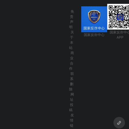
免
责
声
明
关
国家反诈中
国家反诈中心
于
APP
本
站
商
业
合
作
联
系
删
除
网
址
投
稿
友
情
链