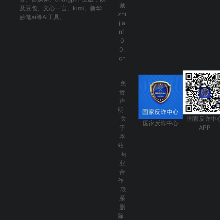
藏
及
豆包
、
文心一言
、
kimi
、
新华
zhi
妙笔ai
等AI工具。
jia
n1
0
0.
cn
免
责
声
明
关
国家反诈中
国家反诈中心
于
APP
本
站
商
业
合
作
联
系
删
除