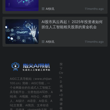
AI快讯
11months ago
AI股市风云再起！ 2025年投资者如何
抓住人工智能相关股票的黄金机会
AI快讯
11months ago
按
下
Ctr
l+
AIGC工具导航
站（www.zhijian
D
100.cn）简称：
AIGC导航
，一
或
个全网最全的生成式人工智能工
⌘
具导航平台，分类包括
AI写作
、
A
+D
I绘画
、
AI视频
、
AI办公
、
AI数字
感
人
、
AI设计
、
AI语音
、
AI音乐
、
A
谢
I论文查重
、
AI简历
、
文本转语
收
音
、
自媒体
、
chatgpt中文版
，以