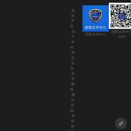
免
责
声
明
关
国家反诈中
国家反诈中心
于
APP
本
站
商
业
合
作
联
系
删
除
网
址
投
稿
友
情
链