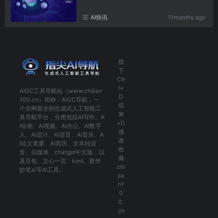
AI快讯
11months ago
按
下
Ctr
l+
AIGC工具导航
站（www.zhijian
D
100.cn）简称：
AIGC导航
，一
或
个全网最全的生成式人工智能工
⌘
具导航平台，分类包括
AI写作
、
A
+D
I绘画
、
AI视频
、
AI办公
、
AI数字
感
人
、
AI设计
、
AI语音
、
AI音乐
、
A
谢
I论文查重
、
AI简历
、
文本转语
收
音
、
自媒体
、
chatgpt中文版
，以
藏
及
豆包
、
文心一言
、
kimi
、
新华
zhi
妙笔ai
等AI工具。
jia
n1
0
0.
cn