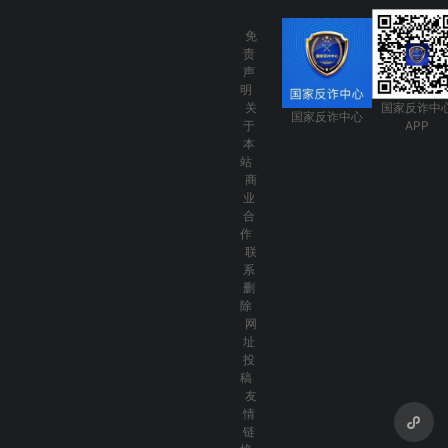
免
责
声
明
关
国家反诈中
国家反诈中心
于
APP
本
站
商
业
合
作
联
系
删
除
网
址
投
稿
友
情
链