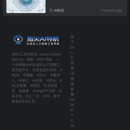
AI快讯
11months ago
按
下
Ctr
l+
AIGC工具导航
站（www.zhijian
D
100.cn）简称：
AIGC导航
，一
或
个全网最全的生成式人工智能工
⌘
具导航平台，分类包括
AI写作
、
A
+D
I绘画
、
AI视频
、
AI办公
、
AI数字
感
人
、
AI设计
、
AI语音
、
AI音乐
、
A
谢
I论文查重
、
AI简历
、
文本转语
收
音
、
自媒体
、
chatgpt中文版
，以
藏
及
豆包
、
文心一言
、
kimi
、
新华
zhi
妙笔ai
等AI工具。
jia
n1
0
0.
cn