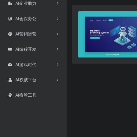
AI企业助力

AI会议办公

AI营销运营

AI编程开发

AI游戏时代

AI权威平台

AI换脸工具
