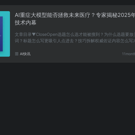
AI重症大模型能否拯救未来医疗？专家揭秘2025
技术内幕
文章目录▼CloseOpen选题怎么选才能被搜到？为什么选题要放
词？标题怎么写更吸引人点进去？技巧拆解权威佐证内容怎么写
歌“胃口”？为什么内容要有条理？大白话解释信任构建……
AI快讯
11mont