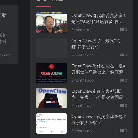
年新
OpenClaw引代表委员热议！
这只“AI龙虾”到底有多“神”？
｜科技观察
5months ago
0
关键
OpenClaw火了，这只“龙
才对谷
虾”养了也要防
hs ago
5months ago
0
OpenClaw为什么能在一堆AI
开源软件里跑出来？给开源
项目的三点启示
5months ago
0
OpenClaw走红带火A股概
念，多家上市公司火速回应
业务布局
5months ago
0
OpenClaw一夜掏空你钱包？
终于有人管管了
5months ago
0