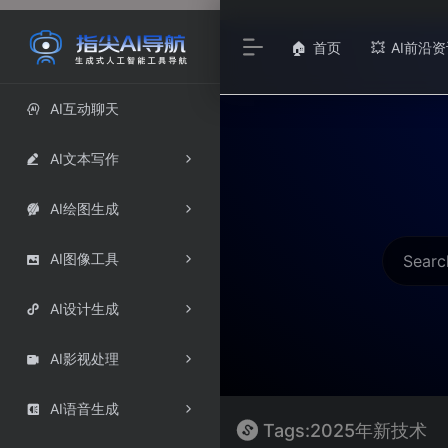
首页
AI前沿资
🏠
💥
AI互动聊天

AI文本写作

AI绘图生成

AI图像工具

AI设计生成

AI影视处理

AI语音生成

Tags:2025年新技术