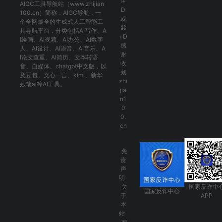
l+
AIGC工具导航
站（www.zhijian
D
100.cn）简称：
AIGC导航
，一
或
个全网最全的生成式人工智能工
⌘
具导航平台，分类包括
AI写作
、
A
+D
I绘画
、
AI视频
、
AI办公
、
AI数字
感
人
、
AI设计
、
AI语音
、
AI音乐
、
A
谢
I论文查重
、
AI简历
、
文本转语
收
音
、
自媒体
、
chatgpt中文版
，以
藏
及
豆包
、
文心一言
、
kimi
、
新华
zhi
妙笔ai
等AI工具。
jia
n1
0
0.
cn
免
责
声
明
关
国家反诈中
国家反诈中心
于
APP
本
站