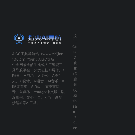
按
下
Ctr
l+
AIGC工具导航
站（www.zhijian
D
100.cn）简称：
AIGC导航
，一
或
个全网最全的生成式人工智能工
⌘
具导航平台，分类包括
AI写作
、
A
+D
I绘画
、
AI视频
、
AI办公
、
AI数字
感
人
、
AI设计
、
AI语音
、
AI音乐
、
A
谢
I论文查重
、
AI简历
、
文本转语
收
音
、
自媒体
、
chatgpt中文版
，以
藏
及
豆包
、
文心一言
、
kimi
、
新华
zhi
妙笔ai
等AI工具。
jia
n1
0
0.
cn