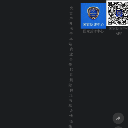
免
责
声
明
关
国家反诈中
国家反诈中心
于
APP
本
站
商
业
合
作
联
系
删
除
网
址
投
稿
友
情
链
接