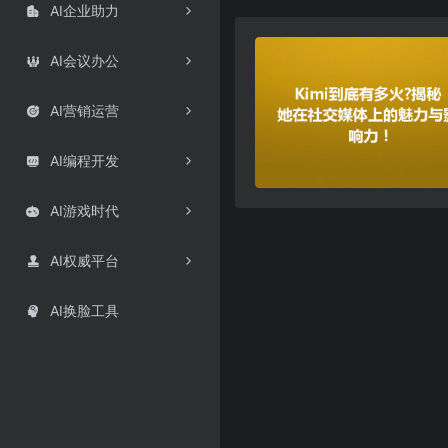
AI企业助力

AI会议办公

AI营销运营

AI编程开发

AI游戏时代

AI权威平台

AI换脸工具
