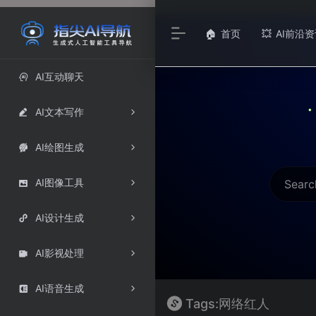
首页
AI前沿资
🏠
💥
AI互动聊天

AI文本写作

AI绘图生成

AI图像工具

AI设计生成

AI影视处理

AI语音生成

Tags:网络红人