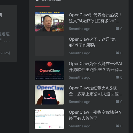
响
OpenClaw引代表委员热议！
这只“AI龙虾”到底有多“神”？
｜科技观察
5months ago
0
格迅速
OpenClaw火了，这只“龙
，Ki
虾”养了也要防
(2025)
5months ago
0
OpenClaw为什么能在一堆AI
开源软件里跑出来？给开源
项目的三点启示
5months ago
0
OpenClaw走红带火A股概
念，多家上市公司火速回应
业务布局
5months ago
0
OpenClaw一夜掏空你钱包？
终于有人管管了
5months ago
0