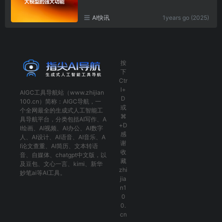
AI快讯
1years go (2025)
按
下
Ctr
l+
AIGC工具导航
站（www.zhijian
D
100.cn）简称：
AIGC导航
，一
或
个全网最全的生成式人工智能工
⌘
具导航平台，分类包括
AI写作
、
A
+D
I绘画
、
AI视频
、
AI办公
、
AI数字
感
人
、
AI设计
、
AI语音
、
AI音乐
、
A
谢
I论文查重
、
AI简历
、
文本转语
收
音
、
自媒体
、
chatgpt中文版
，以
藏
及
豆包
、
文心一言
、
kimi
、
新华
zhi
妙笔ai
等AI工具。
jia
n1
0
0.
cn