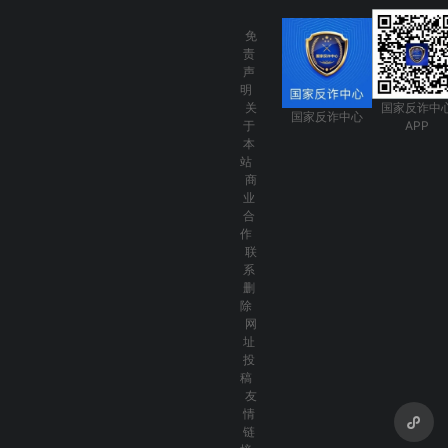
免
责
声
明
关
国家反诈中
国家反诈中心
于
APP
本
站
商
业
合
作
联
系
删
除
网
址
投
稿
友
情
链