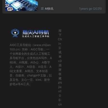
AI快讯
1years go (2025)
按
下
Ctr
l+
AIGC工具导航
站（www.zhijian
D
100.cn）简称：
AIGC导航
，一
或
个全网最全的生成式人工智能工
⌘
具导航平台，分类包括
AI写作
、
A
+D
I绘画
、
AI视频
、
AI办公
、
AI数字
感
人
、
AI设计
、
AI语音
、
AI音乐
、
A
谢
I论文查重
、
AI简历
、
文本转语
收
音
、
自媒体
、
chatgpt中文版
，以
藏
及
豆包
、
文心一言
、
kimi
、
新华
zhi
妙笔ai
等AI工具。
jia
n1
0
0.
cn