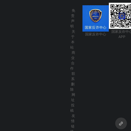
免
责
声
明
关
国家反诈中
国家反诈中心
于
APP
本
站
商
业
合
作
联
系
删
除
网
址
投
稿
友
情
链