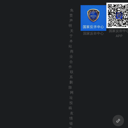
免
责
声
明
关
国家反诈中
国家反诈中心
于
APP
本
站
商
业
合
作
联
系
删
除
网
址
投
稿
友
情
链