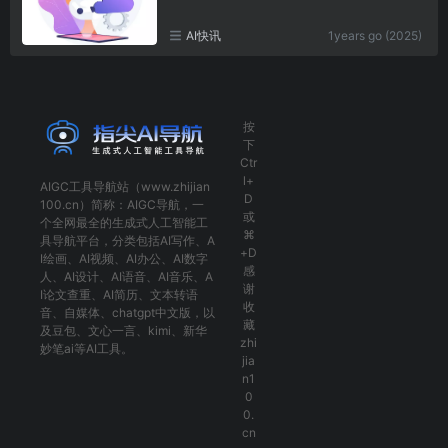
AI快讯
1years go (2025)
按
下
Ctr
l+
AIGC工具导航
站（www.zhijian
D
100.cn）简称：
AIGC导航
，一
或
个全网最全的生成式人工智能工
⌘
具导航平台，分类包括
AI写作
、
A
+D
I绘画
、
AI视频
、
AI办公
、
AI数字
感
人
、
AI设计
、
AI语音
、
AI音乐
、
A
谢
I论文查重
、
AI简历
、
文本转语
收
音
、
自媒体
、
chatgpt中文版
，以
藏
及
豆包
、
文心一言
、
kimi
、
新华
zhi
妙笔ai
等AI工具。
jia
n1
0
0.
cn