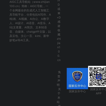
l+
AIGC工具导航
站（www.zhijian
D
100.cn）简称：
AIGC导航
，一
或
个全网最全的生成式人工智能工
⌘
具导航平台，分类包括
AI写作
、
A
+D
I绘画
、
AI视频
、
AI办公
、
AI数字
感
人
、
AI设计
、
AI语音
、
AI音乐
、
A
谢
I论文查重
、
AI简历
、
文本转语
收
音
、
自媒体
、
chatgpt中文版
，以
藏
及
豆包
、
文心一言
、
kimi
、
新华
zhi
妙笔ai
等AI工具。
jia
n1
0
0.
cn
免
责
声
明
关
国家反诈中
国家反诈中心
于
APP
本
站