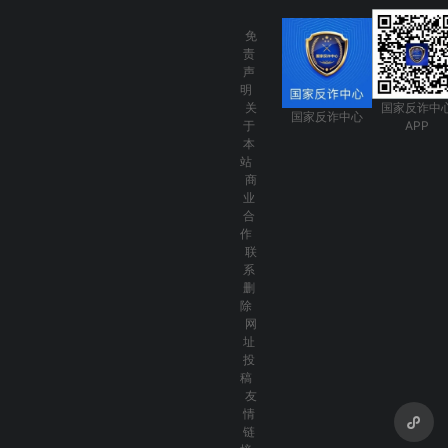
免
责
声
明
关
国家反诈中
国家反诈中心
于
APP
本
站
商
业
合
作
联
系
删
除
网
址
投
稿
友
情
链