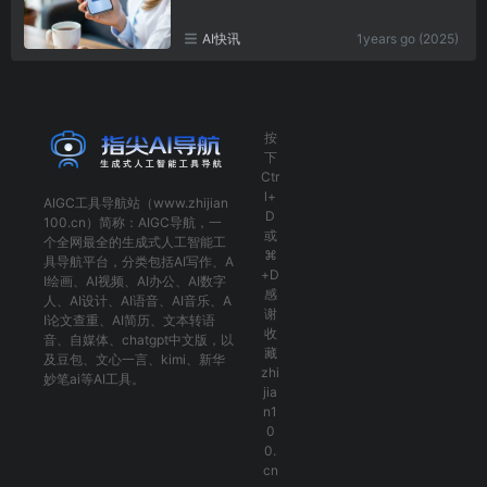
AI快讯
1years go (2025)
按
下
Ctr
l+
AIGC工具导航
站（www.zhijian
D
100.cn）简称：
AIGC导航
，一
或
个全网最全的生成式人工智能工
⌘
具导航平台，分类包括
AI写作
、
A
+D
I绘画
、
AI视频
、
AI办公
、
AI数字
感
人
、
AI设计
、
AI语音
、
AI音乐
、
A
谢
I论文查重
、
AI简历
、
文本转语
收
音
、
自媒体
、
chatgpt中文版
，以
藏
及
豆包
、
文心一言
、
kimi
、
新华
zhi
妙笔ai
等AI工具。
jia
n1
0
0.
cn