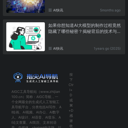
AI快讯
5months ago
如果你想知道AI大模型的制作过程竟然
隐藏了哪些秘密？揭秘背后的技术与挑
战！
AI快讯
1years go (2025)
按
下
Ctr
l+
AIGC工具导航
站（www.zhijian
D
100.cn）简称：
AIGC导航
，一
或
个全网最全的生成式人工智能工
⌘
具导航平台，分类包括
AI写作
、
A
+D
I绘画
、
AI视频
、
AI办公
、
AI数字
感
人
、
AI设计
、
AI语音
、
AI音乐
、
A
谢
I论文查重
、
AI简历
、
文本转语
收
音
、
自媒体
、
chatgpt中文版
，以