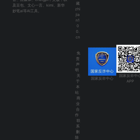
藏
及
豆包
、
文心一言
、
kimi
、
新华
zhi
妙笔ai
等AI工具。
jia
n1
0
0.
cn
免
责
声
明
关
国家反诈中
国家反诈中心
于
APP
本
站
商
业
合
作
联
系
删
除