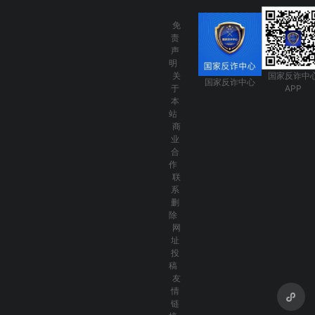
免
责
声
明
关
国家反诈中
国家反诈中心
于
APP
本
站
商
业
合
作
联
系
删
除
网
址
投
稿
友
情
链