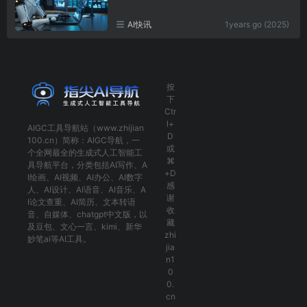
AI快讯
1years go (2025)
按
下
Ctr
l+
AIGC工具导航
站（www.zhijian
D
100.cn）简称：
AIGC导航
，一
或
个全网最全的生成式人工智能工
⌘
具导航平台，分类包括
AI写作
、
A
+D
I绘画
、
AI视频
、
AI办公
、
AI数字
感
人
、
AI设计
、
AI语音
、
AI音乐
、
A
谢
I论文查重
、
AI简历
、
文本转语
收
音
、
自媒体
、
chatgpt中文版
，以
藏
及
豆包
、
文心一言
、
kimi
、
新华
zhi
妙笔ai
等AI工具。
jia
n1
0
0.
cn