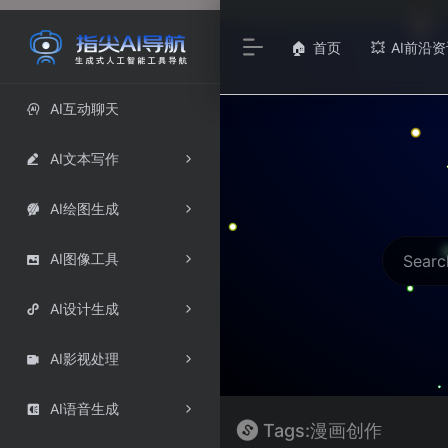
首页
AI前沿资
🏠
💥
AI互动聊天

AI文本写作

AI绘图生成

AI图像工具

AI设计生成

AI影视处理

AI语音生成

Tags:漫画创作