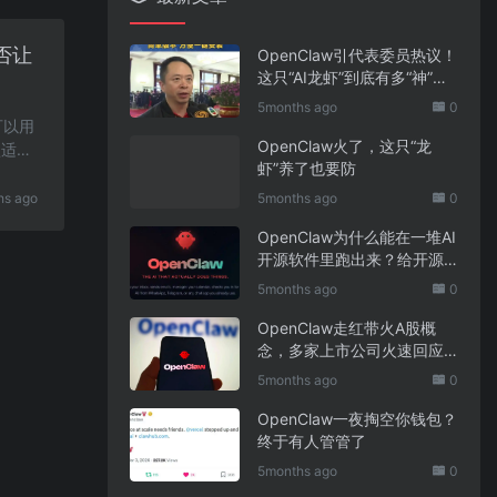
否让
OpenClaw引代表委员热议！
这只“AI龙虾”到底有多“神”？
｜科技观察
5months ago
0
可以用
OpenClaw火了，这只“龙
型适合
虾”养了也要防
hs ago
5months ago
0
OpenClaw为什么能在一堆AI
开源软件里跑出来？给开源
项目的三点启示
5months ago
0
OpenClaw走红带火A股概
念，多家上市公司火速回应
业务布局
5months ago
0
OpenClaw一夜掏空你钱包？
终于有人管管了
5months ago
0