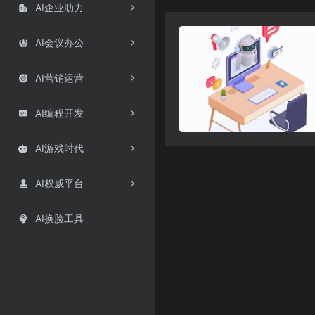
AI企业助力

AI会议办公

AI营销运营

AI编程开发

AI游戏时代

AI权威平台

AI换脸工具
