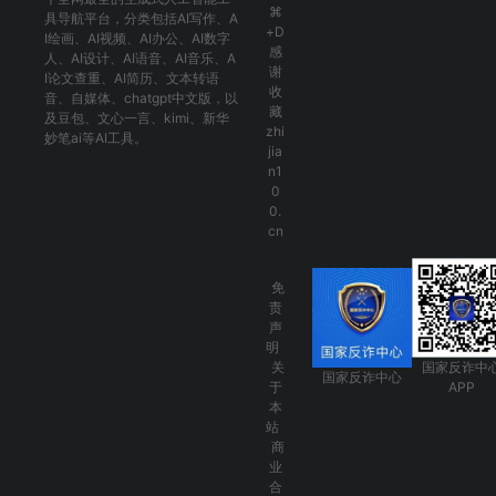
⌘
具导航平台，分类包括
AI写作
、
A
+D
I绘画
、
AI视频
、
AI办公
、
AI数字
感
人
、
AI设计
、
AI语音
、
AI音乐
、
A
谢
I论文查重
、
AI简历
、
文本转语
收
音
、
自媒体
、
chatgpt中文版
，以
藏
及
豆包
、
文心一言
、
kimi
、
新华
zhi
妙笔ai
等AI工具。
jia
n1
0
0.
cn
免
责
声
明
关
国家反诈中
国家反诈中心
于
APP
本
站
商
业
合