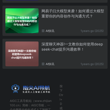
网易子曰大模型来袭！如何通过大模型
重塑你的内容创作与沟通方式？
AI快讯
1years go (2025)
深度聊天神器!一文教你如何使用deep
seek-chat提升沟通效率！
AI快讯
1years go (2025)
按
下
Ctr
l+
AIGC工具导航
站（www.zhijian
D
100.cn）简称：
AIGC导航
，一
或
个全网最全的生成式人工智能工