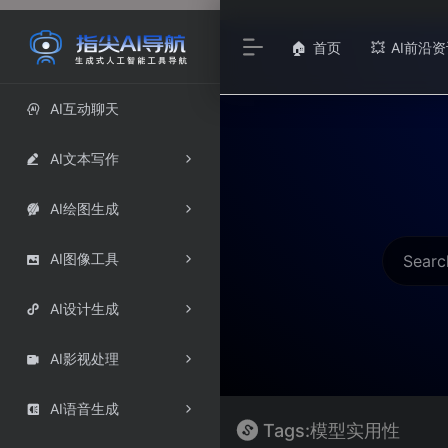
首页
AI前沿资
🏠
💥
AI互动聊天

AI文本写作

AI绘图生成

AI图像工具

AI设计生成

AI影视处理

AI语音生成

Tags:模型实用性