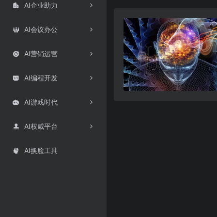
AI企业助力

AI会议办公

AI营销运营

AI编程开发

AI游戏时代

AI权威平台

AI换脸工具
