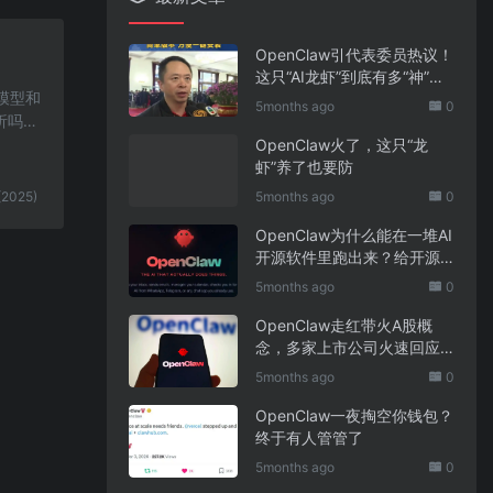
OpenClaw引代表委员热议！
这只“AI龙虾”到底有多“神”？
大模型和
｜科技观察
5months ago
0
析吗？
OpenClaw火了，这只“龙
虾”养了也要防
(2025)
5months ago
0
OpenClaw为什么能在一堆AI
开源软件里跑出来？给开源
项目的三点启示
5months ago
0
OpenClaw走红带火A股概
念，多家上市公司火速回应
业务布局
5months ago
0
OpenClaw一夜掏空你钱包？
终于有人管管了
5months ago
0