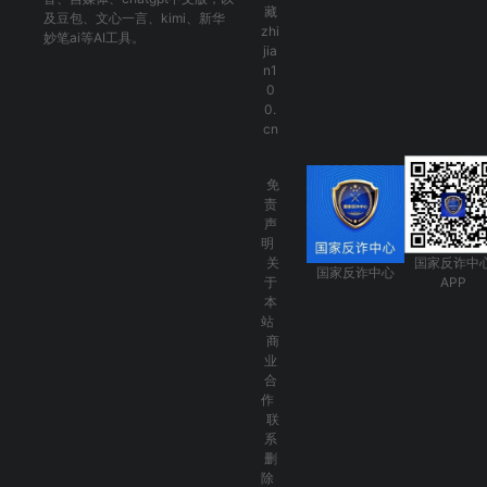
藏
及
豆包
、
文心一言
、
kimi
、
新华
zhi
妙笔ai
等AI工具。
jia
n1
0
0.
cn
免
责
声
明
关
国家反诈中
国家反诈中心
于
APP
本
站
商
业
合
作
联
系
删
除