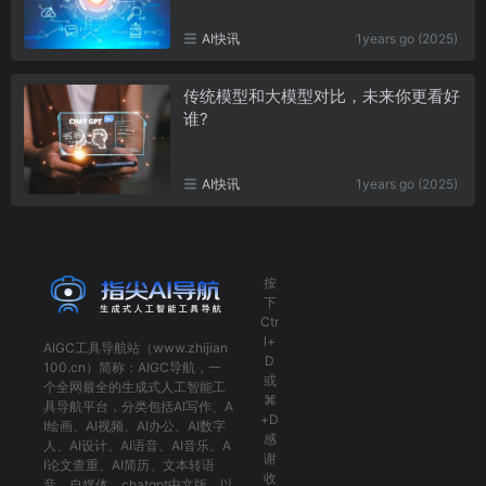
AI快讯
1years go (2025)
传统模型和大模型对比，未来你更看好
谁?
AI快讯
1years go (2025)
按
下
Ctr
l+
AIGC工具导航
站（www.zhijian
D
100.cn）简称：
AIGC导航
，一
或
个全网最全的生成式人工智能工
⌘
具导航平台，分类包括
AI写作
、
A
+D
I绘画
、
AI视频
、
AI办公
、
AI数字
感
人
、
AI设计
、
AI语音
、
AI音乐
、
A
谢
I论文查重
、
AI简历
、
文本转语
收
音
、
自媒体
、
chatgpt中文版
，以