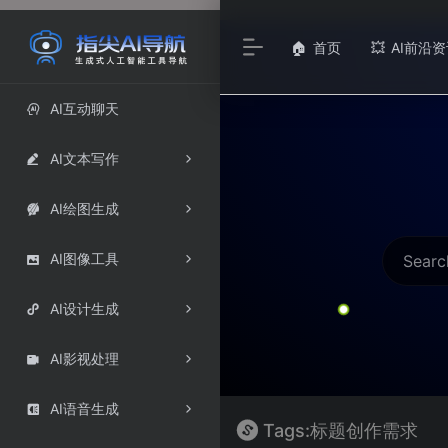
首页
AI前沿资
🏠
💥
AI互动聊天

AI文本写作

AI绘图生成

AI图像工具

AI设计生成

AI影视处理

AI语音生成

Tags:标题创作需求