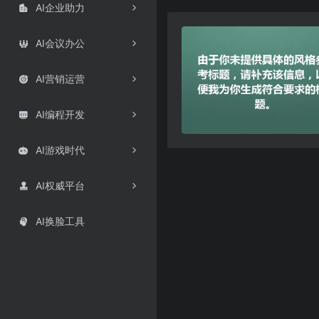
AI企业助力

AI会议办公

AI营销运营

AI编程开发

AI游戏时代

AI权威平台

AI换脸工具
