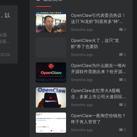
，以
OpenClaw引代表委员热议！
这只“AI龙虾”到底有多“神”？
｜科技观察
5months ago
0
标题
OpenClaw火了，这只“龙
标题有
虾”养了也要防
(2025)
5months ago
0
OpenClaw为什么能在一堆AI
开源软件里跑出来？给开源
项目的三点启示
5months ago
0
OpenClaw走红带火A股概
念，多家上市公司火速回应
业务布局
5months ago
0
OpenClaw一夜掏空你钱包？
终于有人管管了
5months ago
0