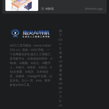
AI快讯
8months ago
按
下
Ctr
l+
AIGC工具导航
站（www.zhijian
D
100.cn）简称：
AIGC导航
，一
或
个全网最全的生成式人工智能工
⌘
具导航平台，分类包括
AI写作
、
A
+D
I绘画
、
AI视频
、
AI办公
、
AI数字
感
人
、
AI设计
、
AI语音
、
AI音乐
、
A
谢
I论文查重
、
AI简历
、
文本转语
收
音
、
自媒体
、
chatgpt中文版
，以
藏
及
豆包
、
文心一言
、
kimi
、
新华
zhi
妙笔ai
等AI工具。
jia
n1
0
0.
cn