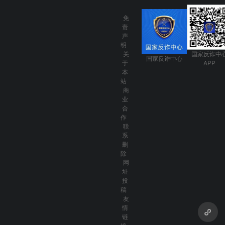
免
责
声
明
关
国家反诈中
国家反诈中心
于
APP
本
站
商
业
合
作
联
系
删
除
网
址
投
稿
友
情
链